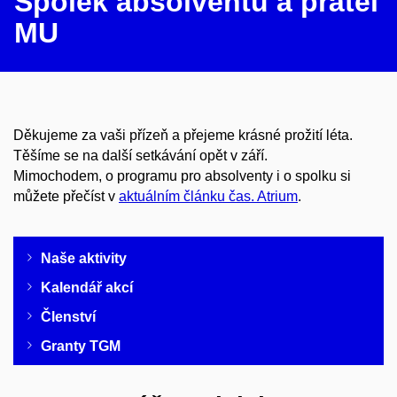
Spolek absolventů a přátel
MU
Děkujeme za vaši přízeň a přejeme krásné prožití léta.
Těšíme se na další setkávání opět v září.
Mimochodem, o programu pro absolventy i o spolku si
můžete přečíst v
aktuálním článku čas. Atrium
.
Naše aktivity
Kalendář akcí
Členství
Granty TGM