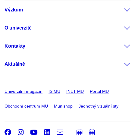
Výzkum
O univerzitě
Kontakty
Aktuálně
Univerzitní magazín
IS MU
INET MU
Portál MU
Obchodní centrum MU
Munishop
Jednotný vizuální styl
Facebook
Instagram
Youtube
LinkedIn
e-
Přidat
Přidat