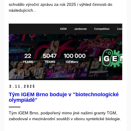
schválilo výroční zprávu za rok 2025 i výhled činnosti do
následujících...
3.
11.
2025
Tým iGEM Brno boduje v "biotechnologické
olympiádě"
Tým iGEM Brno, podpořený mimo jiné našimi granty TGM,
zabodoval v mezinárodní soutěži v oboru syntetické biologie.