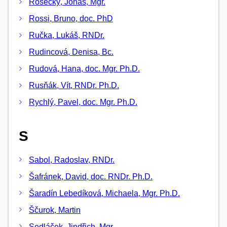
Rosecký, Jonáš, Mgr.
Rossi, Bruno, doc. PhD
Ručka, Lukáš, RNDr.
Rudincová, Denisa, Bc.
Rudová, Hana, doc. Mgr. Ph.D.
Rusňák, Vít, RNDr. Ph.D.
Rychlý, Pavel, doc. Mgr. Ph.D.
S
Sabol, Radoslav, RNDr.
Šafránek, David, doc. RNDr. Ph.D.
Šaradín Lebedíková, Michaela, Mgr. Ph.D.
Ščurok, Martin
Sedláček, Jindřich, Mgr.