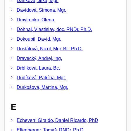
Daňková, Jitka, Mgr.
Davidová, Simona, Mgr.
Dmytrenko, Olena
Dohnal, Vlastislav, doc. RNDr. Ph.D.
Dokoupil, David, Mgr.
Dostálová, Nicol, Mgr. Bc. Ph.D.
Dravecký, Andrej, Ing.
Drblíková, Laura, Bc.
Dudíková, Patrícia, Mgr.
Durkošová, Martina, Mgr.
E
Echeverri Giraldo, Daniel Ricardo, PhD
Effenberger, Tomáš, RNDr. Ph.D.