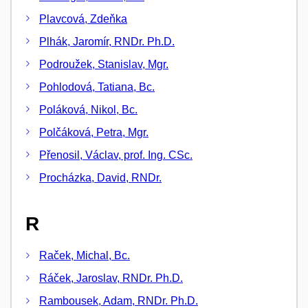
Plavcová, Zdeňka
Plhák, Jaromír, RNDr. Ph.D.
Podroužek, Stanislav, Mgr.
Pohlodová, Tatiana, Bc.
Poláková, Nikol, Bc.
Polčáková, Petra, Mgr.
Přenosil, Václav, prof. Ing. CSc.
Procházka, David, RNDr.
R
Raček, Michal, Bc.
Ráček, Jaroslav, RNDr. Ph.D.
Rambousek, Adam, RNDr. Ph.D.