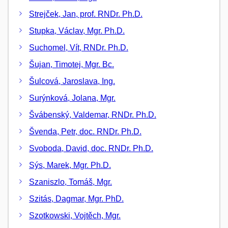
Strejček, Jan, prof. RNDr. Ph.D.
Stupka, Václav, Mgr. Ph.D.
Suchomel, Vít, RNDr. Ph.D.
Šujan, Timotej, Mgr. Bc.
Šulcová, Jaroslava, Ing.
Surýnková, Jolana, Mgr.
Švábenský, Valdemar, RNDr. Ph.D.
Švenda, Petr, doc. RNDr. Ph.D.
Svoboda, David, doc. RNDr. Ph.D.
Sýs, Marek, Mgr. Ph.D.
Szaniszlo, Tomáš, Mgr.
Szitás, Dagmar, Mgr. PhD.
Szotkowski, Vojtěch, Mgr.