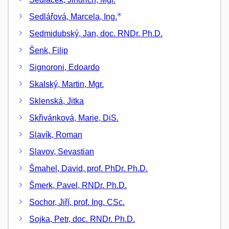
Sedlářová, Marcela, Ing.
Sedmidubský, Jan, doc. RNDr. Ph.D.
Šenk, Filip
Signoroni, Edoardo
Skalský, Martin, Mgr.
Sklenská, Jitka
Skřivánková, Marie, DiS.
Slavík, Roman
Slavov, Sevastian
Šmahel, David, prof. PhDr. Ph.D.
Šmerk, Pavel, RNDr. Ph.D.
Sochor, Jiří, prof. Ing. CSc.
Sojka, Petr, doc. RNDr. Ph.D.