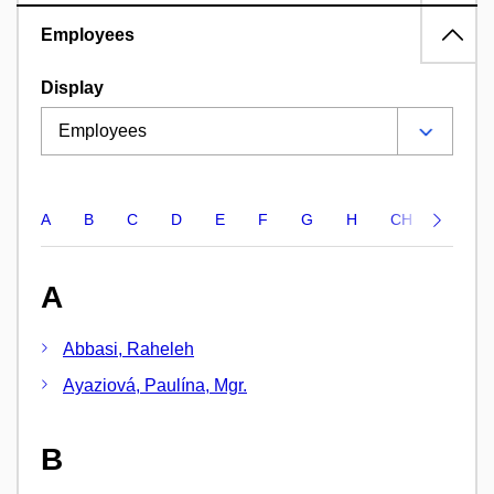
Employees
Display
A
B
C
D
E
F
G
H
CH
I
J
A
Abbasi, Raheleh
Ayaziová, Paulína, Mgr.
B