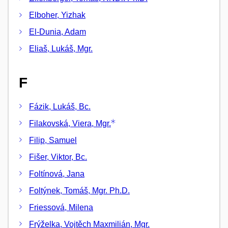
Elboher, Yizhak
El-Dunia, Adam
Eliaš, Lukáš, Mgr.
F
Fázik, Lukáš, Bc.
Filakovská, Viera, Mgr.
Filip, Samuel
Fišer, Viktor, Bc.
Foltínová, Jana
Foltýnek, Tomáš, Mgr. Ph.D.
Friessová, Milena
Frýželka, Vojtěch Maxmilián, Mgr.