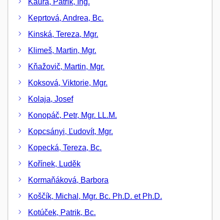
Kaura, Patrik, Ing.
Keprtová, Andrea, Bc.
Kinská, Tereza, Mgr.
Klimeš, Martin, Mgr.
Kňažovič, Martin, Mgr.
Koksová, Viktorie, Mgr.
Kolaja, Josef
Konopáč, Petr, Mgr. LL.M.
Kopcsányi, Ľudovít, Mgr.
Kopecká, Tereza, Bc.
Kořínek, Luděk
Kormaňáková, Barbora
Koščík, Michal, Mgr. Bc. Ph.D. et Ph.D.
Kotúček, Patrik, Bc.