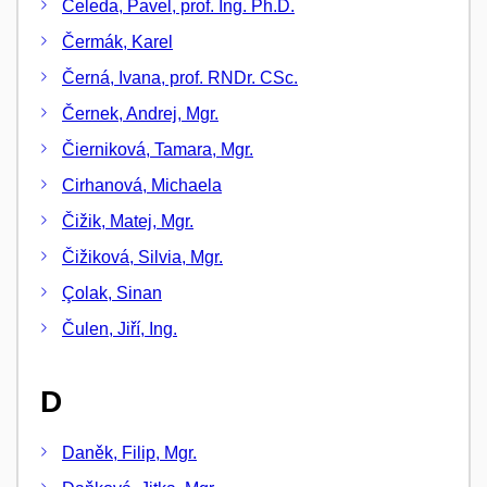
Čeleda, Pavel, prof. Ing. Ph.D.
Čermák, Karel
Černá, Ivana, prof. RNDr. CSc.
Černek, Andrej, Mgr.
Čierniková, Tamara, Mgr.
Cirhanová, Michaela
Čižik, Matej, Mgr.
Čižiková, Silvia, Mgr.
Çolak, Sinan
Čulen, Jiří, Ing.
D
Daněk, Filip, Mgr.