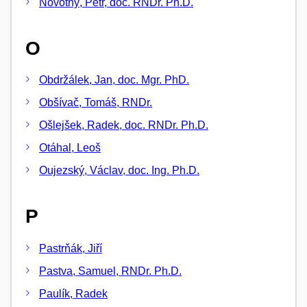
Novotný, Petr, doc. RNDr. Ph.D.
O
Obdržálek, Jan, doc. Mgr. PhD.
Obšívač, Tomáš, RNDr.
Ošlejšek, Radek, doc. RNDr. Ph.D.
Otáhal, Leoš
Oujezský, Václav, doc. Ing. Ph.D.
P
Pastrňák, Jiří
Pastva, Samuel, RNDr. Ph.D.
Paulík, Radek