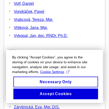
Volf, Daniel
Vondráček, Pavel
Vrabcová, Tereza, Mgr.
Vrbková, Jana, Mgr.
Vykopal, Jan, doc. RNDr. Ph.D.
W
By clicking “Accept Cookies”, you agree to the
storing of cookies on your device to enhance site
Wagnerová, Lucie
navigation, analyze site usage, and assist in our
Walletzký, Leonard, Ing. Ph.D.
marketing efforts.
Cookie Settings
Necessary Only
Z
Accept Cookies
Záhora, Zdeněk, Mgr. et Mgr.
Zárybnická, Eva, Mgr. DiS.