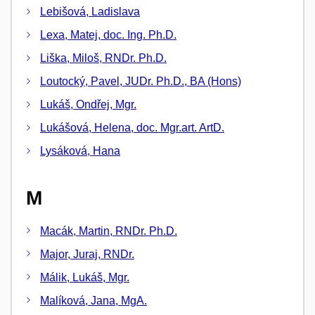
Lebišová, Ladislava
Lexa, Matej, doc. Ing. Ph.D.
Liška, Miloš, RNDr. Ph.D.
Loutocký, Pavel, JUDr. Ph.D., BA (Hons)
Lukáš, Ondřej, Mgr.
Lukášová, Helena, doc. Mgr.art. ArtD.
Lysáková, Hana
M
Macák, Martin, RNDr. Ph.D.
Major, Juraj, RNDr.
Málik, Lukáš, Mgr.
Malíková, Jana, MgA.