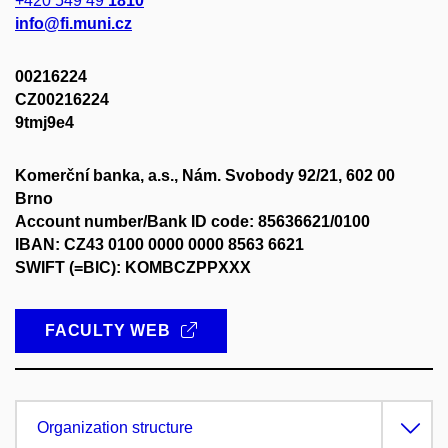
+420 549 49
1810
info@fi.muni.cz
00216224
CZ00216224
9tmj9e4
Komerční banka, a.s., Nám. Svobody 92/21, 602 00
Brno
Account number/Bank ID code: 85636621/0100
IBAN: CZ43 0100 0000 0000 8563 6621
SWIFT (=BIC): KOMBCZPPXXX
FACULTY WEB
Organization structure