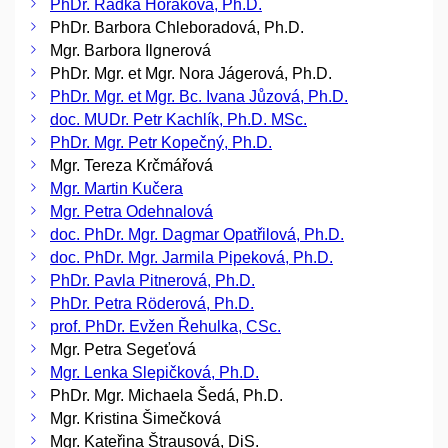
PhDr. Radka Horáková, Ph.D.
PhDr. Barbora Chleboradová, Ph.D.
Mgr. Barbora Ilgnerová
PhDr. Mgr. et Mgr. Nora Jágerová, Ph.D.
PhDr. Mgr. et Mgr. Bc. Ivana Jůzová, Ph.D.
doc. MUDr. Petr Kachlík, Ph.D. MSc.
PhDr. Mgr. Petr Kopečný, Ph.D.
Mgr. Tereza Krčmářová
Mgr. Martin Kučera
Mgr. Petra Odehnalová
doc. PhDr. Mgr. Dagmar Opatřilová, Ph.D.
doc. PhDr. Mgr. Jarmila Pipeková, Ph.D.
PhDr. Pavla Pitnerová, Ph.D.
PhDr. Petra Röderová, Ph.D.
prof. PhDr. Evžen Řehulka, CSc.
Mgr. Petra Segeťová
Mgr. Lenka Slepičková, Ph.D.
PhDr. Mgr. Michaela Šedá, Ph.D.
Mgr. Kristina Šimečková
Mgr. Kateřina Štrausová, DiS.