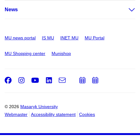
News
MU news portal
IS MU
INET MU
MU Portal
MU Shopping center
Munishop
Facebook
Instagram
Youtube
LinkedIn
e-
Add
Add
Email
mail
to
to
calendar
calendar
© 2026
Masaryk University
Webmaster
Accessibility statement
Cookies