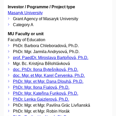
Investor / Pogramme / Project type
Masaryk University
Grant Agency of Masaryk University
Category A
MU Faculty or unit
Faculty of Education
PhDr. Barbora Chleboradová, Ph.D.
PhDr. Mgr. Jarmila Andrysová, Ph.D.
prof. PaedDr. Miroslava Bartoňová, Ph.D.
Mgr. Bc. Kristýna Bělohlávková
doc. PhDr. Ilona Bytešníková, Ph.D.
doc. Mgr. et Mgr. Karel Červenka, Ph.D.
PhDr. Mgr. et Mgr. Dana Dlouhá, Ph.D.
PhDr. Mgr. Ilona Fialová, Ph.D.
PhDr. Mgr. Kateřina Furiková, Ph.D.
PhDr. Lenka Gajzlerová, Ph.D.
PhDr. Mgr. et Mgr. Pavlína Grác Livňanská
PhDr. Mgr. et Mgr. Robin Horák