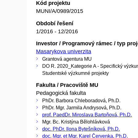
Kód projektu
MUNI/A/0989/2015
Období řešení
1/2016 - 12/2016
Investor / Programový rámec / typ pro
Masarykova univerzita
Grantová agentura MU
DO R. 2020_Kategorie A - Specifický výzku
Studentské výzkumné projekty
Fakulta / Pracoviště MU
Pedagogická fakulta
PhDr. Barbora Chleboradová, Ph.D.
PhDr. Mgr. Jarmila Andrysová, Ph.D.
prof. PaedDr. Miroslava Bartoňová, Ph.D.
Mgr. Bc. Kristýna Bělohlávková
doc. PhDr. Ilona Bytešníková, Ph.D.
doc. Mgr. et Mgr. Karel Červenka, Ph.D.