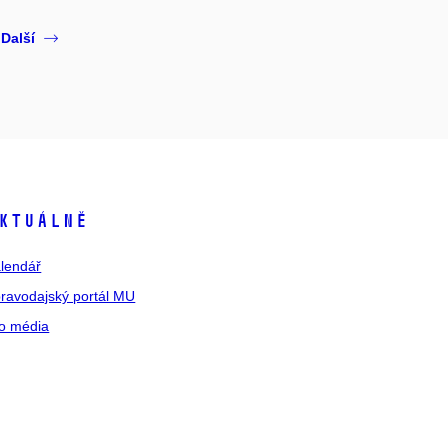
Další
ktuálně
lendář
ravodajský portál MU
o média