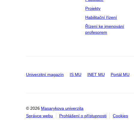
Projekty
Habilitační řízení
Řízení ke jmenování
profesorem
Univerzitní magazín
IS MU
INET MU
Portál MU
© 2026
Masarykova univerzita
Správce webu
Prohlášení o přístupnosti
Cookies