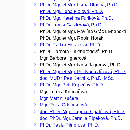
PhDr. Mgr. et Mgr. Dana Dlouhá, Ph.D.
PhDr. Mgr. Ilona Fialová, Ph.D.
PhDr. Mgr. Kateřina Furiková, Ph.D.
PhDr. Lenka Gajzlerová, Ph.D.
PhDr. Mgr. et Mgr. Pavlína Grác Livňanská
PhDr. Mgr. et Mgr. Robin Horák
PhDr. Radka Horáková, Ph.D.
PhDr. Barbora Chleboradová, Ph.D.
Mgr. Barbora Ilgnerová
PhDr. Mgr. et Mgr. Nora Jágerová, Ph.D.
PhDr. Mgr. et Mgr. Bc. Ivana Jůzová, Ph.D.
doc. MUDr. Petr Kachlík, Ph.D. MSc.
PhDr. Mgr. Petr Kopečný, Ph.D.
Mgr. Tereza Krčmářová
Mgr. Martin Kučera
Mgr. Petra Odehnalová
doc. PhDr. Mgr. Dagmar Opatřilová, Ph.D.
doc. PhDr. Mgr. Jarmila Pipeková, Ph.D.
PhDr. Pavla Pitnerová, Ph.D.