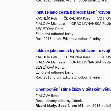
Rok: 2016, vydání: Vyd. 1., počet stran: 174 s.
Inkluze jako cesta k předcházení rozvoj
KACHLÍK Petr
ČERVENKA Karel
VOJTOV
FIALOVÁ Michaela
GRÁC LIVŇANSKÁ Pavlí
SEGEŤOVÁ Petra
Editorství odborné knihy
Rok: 2016, druh: Editorství odborné knihy
Inkluze jako cesta k předcházení rozvoj
KACHLÍK Petr
ČERVENKA Karel
VOJTOV
FIALOVÁ Michaela
GRÁC LIVŇANSKÁ Pavlí
SEGEŤOVÁ Petra
Editorství odborné knihy
Rok: 2016, druh: Editorství odborné knihy
Onemocnění štítné žlázy v dětském věk
FIALOVÁ Ilona
Recenzovaný odborný článek
Řízení školy: Speciál pro MŠ
, rok: 2016, ročn