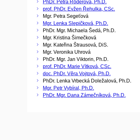
PhDr. Petra Röderová, Ph.D.
prof. PhDr. Evžen Řehulka, CSc.
Mgr. Petra Segeťová
Mgr. Lenka Slepičková, Ph.D.
PhDr. Mgr. Michaela Šedá, Ph.D.
Mgr. Kristina Šimečková
Mgr. Kateřina Štrausová, DiS.
Mgr. Veronika Uhrová
PhDr. Mgr. Jan Viktorin, Ph.D.
prof. PhDr. Marie Vítková, CSc.
doc. PhDr. Věra Vojtová, Ph.D.
PhDr. Lenka Vrbecká Doležalová, Ph.D.
Mgr. Petr Vybíral, Ph.D.
PhDr. Mgr. Dana Zámečníková, Ph.D.