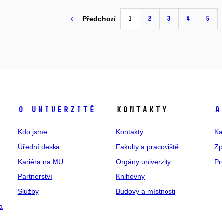
1
2
3
4
5
Předchozí
O univerzitě
Kontakty
A
Kdo jsme
Kontakty
Ka
Úřední deska
Fakulty a pracoviště
Zp
Kariéra na MU
Orgány univerzity
Pr
Partnerství
Knihovny
Služby
Budovy a místnosti
a