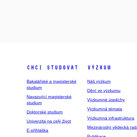
Chci studovat
Výzkum
Bakalářské a magisterské
Náš výzkum
studium
Dění ve výzkumu
Navazující magisterské
Výzkumné úspěchy
studium
Výzkumná témata
Doktorské studium
Výzkumná infrastruktura
Univerzita na celý život
Mezinárodní vědecká rad
E-přihláška
Publikace