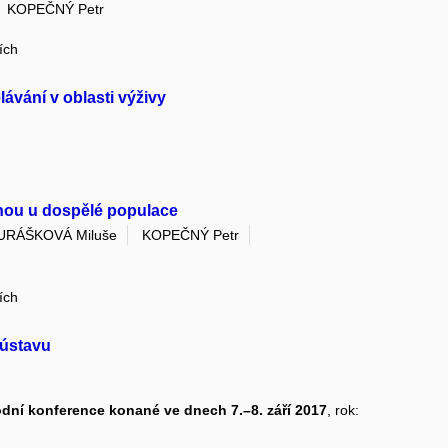
KOPEČNÝ Petr
ích
ávání v oblasti výživy
nou u dospělé populace
URÁŠKOVÁ Miluše
KOPEČNÝ Petr
ích
 ústavu
odní konference konané ve dnech 7.–8. září 2017
, rok: