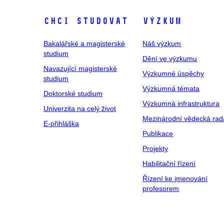
Chci studovat
Výzkum
Bakalářské a magisterské
Náš výzkum
studium
Dění ve výzkumu
Navazující magisterské
Výzkumné úspěchy
studium
Výzkumná témata
Doktorské studium
Výzkumná infrastruktura
Univerzita na celý život
Mezinárodní vědecká rad
E-přihláška
Publikace
Projekty
Habilitační řízení
Řízení ke jmenování
profesorem