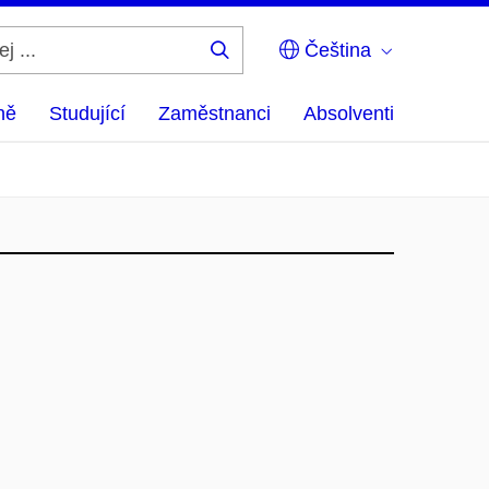
Čeština
Hledej
...
ně
Studující
Zaměstnanci
Absolventi