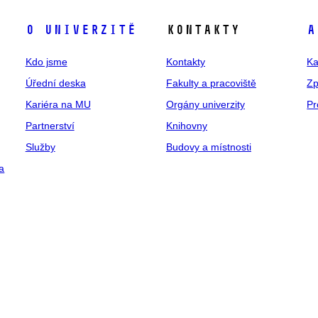
O univerzitě
Kontakty
A
Kdo jsme
Kontakty
Ka
Úřední deska
Fakulty a pracoviště
Zp
Kariéra na MU
Orgány univerzity
Pr
Partnerství
Knihovny
Služby
Budovy a místnosti
a