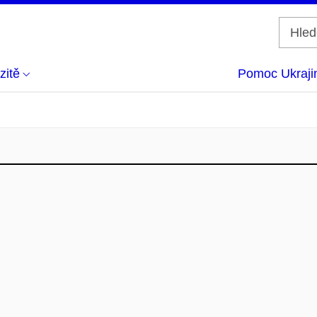
zitě
Pomoc Ukraji