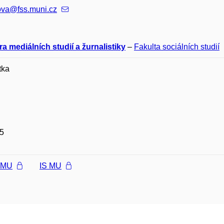
ova@fss.muni.cz
a mediálních studií a žurnalistiky
–
Fakulta sociálních studií
tka
5
l MU
IS MU