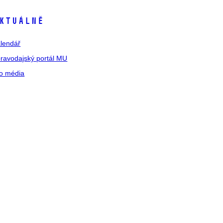
ktuálně
lendář
ravodajský portál MU
o média