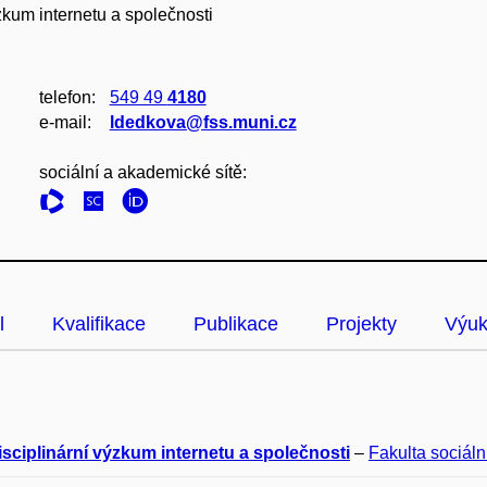
ýzkum internetu a společnosti
telefon:
549 49
4180
e‑mail:
ldedkova@fss.muni.cz
sociální a akademické sítě:
l
Kvalifikace
Publikace
Projekty
Výu
isciplinární výzkum internetu a společnosti
–
Fakulta sociáln