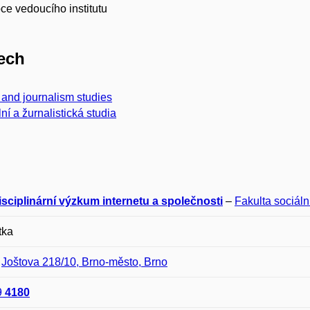
ce vedoucího institutu
ech
and journalism studies
ní a žurnalistická studia
isciplinární výzkum internetu a společnosti
–
Fakulta sociáln
tka
–
Joštova 218/10, Brno-město, Brno
9
4180