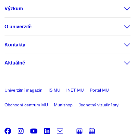
Výzkum
O univerzitě
Kontakty
Aktuálně
Univerzitní magazín
IS MU
INET MU
Portál MU
Obchodní centrum MU
Munishop
Jednotný vizuální styl
Facebook
Instagram
Youtube
LinkedIn
e-
Přidat
Přidat