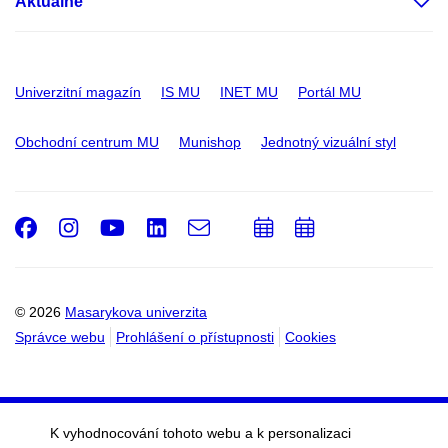
Aktuálně
Univerzitní magazín
IS MU
INET MU
Portál MU
Obchodní centrum MU
Munishop
Jednotný vizuální styl
Facebook
Instagram
Youtube
LinkedIn
e-
Přidat
Přidat
Email
mail
do
do
kalendáře
kalendáře
© 2026
Masarykova univerzita
Správce webu
Prohlášení o přístupnosti
Cookies
K vyhodnocování tohoto webu a k personalizaci