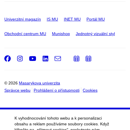
Univerzitní magazín
IS MU
INET MU
Portál MU
Obchodní centrum MU
Munishop
Jednotný vizuální styl
Facebook
Instagram
Youtube
LinkedIn
e-
Přidat
Přidat
Email
mail
do
do
kalendáře
kalendáře
© 2026
Masarykova univerzita
Správce webu
Prohlášení o přístupnosti
Cookies
K vyhodnocování tohoto webu a k personalizaci
obsahu a reklam používáme soubory cookies. Když
klikněte na „přijmout cookies", poskytnete nám