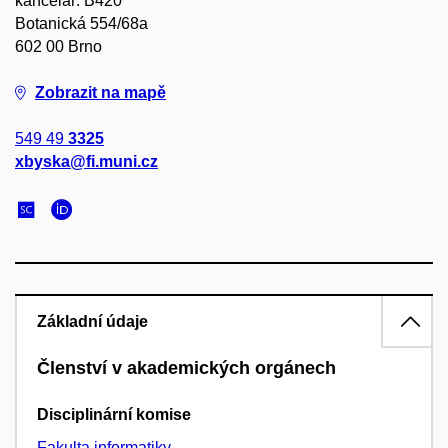
kancelář: B420
Botanická 554/68a
602 00 Brno
Zobrazit na mapě
549 49
3325
xbyska@fi.muni.cz
Základní údaje
Členství v akademických orgánech
Disciplinární komise
Fakulta informatiky