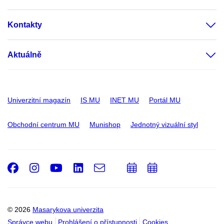
Kontakty
Aktuálně
Univerzitní magazín
IS MU
INET MU
Portál MU
Obchodní centrum MU
Munishop
Jednotný vizuální styl
Facebook
Instagram
Youtube
LinkedIn
e-
Přidat
Přidat
Email
mail
do
do
kalendáře
kalendáře
© 2026
Masarykova univerzita
Správce webu
Prohlášení o přístupnosti
Cookies