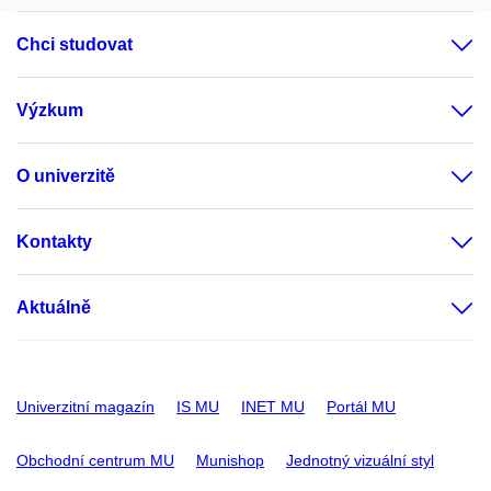
Chci studovat
Výzkum
O univerzitě
Kontakty
Aktuálně
Univerzitní magazín
IS MU
INET MU
Portál MU
Obchodní centrum MU
Munishop
Jednotný vizuální styl