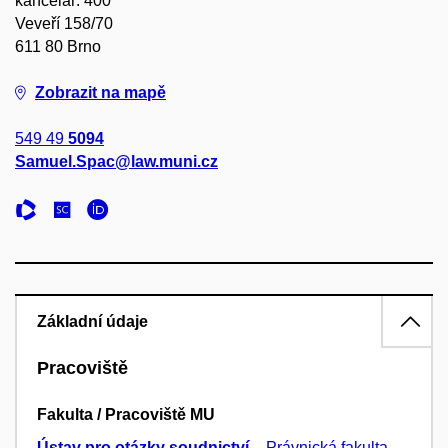
kancelář: 400
Veveří 158/70
611 80 Brno
Zobrazit na mapě
549 49
5094
Samuel.Spac@law.muni.cz
Základní údaje
Pracoviště
Fakulta / Pracoviště MU
Ústav pro otázky soudnictví
–
Právnická fakulta