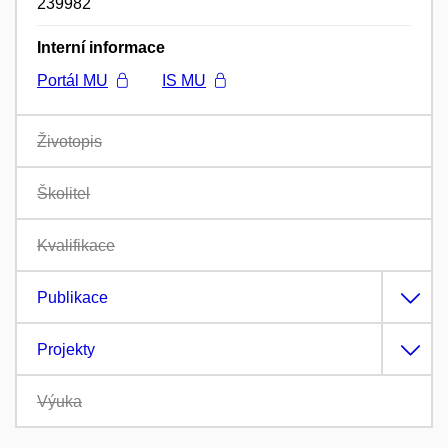
239982
Interní informace
Portál MU
IS MU
Životopis
Školitel
Kvalifikace
Publikace
Projekty
Výuka