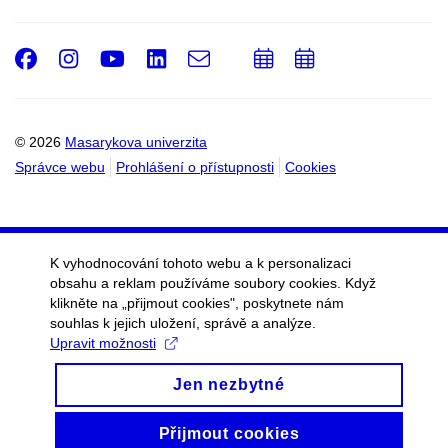
Facebook
Instagram
Youtube
LinkedIn
e-
Přidat
Přidat
Email
mail
do
do
kalendáře
kalendáře
© 2026
Masarykova univerzita
Správce webu
Prohlášení o přístupnosti
Cookies
K vyhodnocování tohoto webu a k personalizaci
obsahu a reklam používáme soubory cookies. Když
klikněte na „přijmout cookies", poskytnete nám
souhlas k jejich uložení, správě a analýze.
Upravit možnosti
Jen nezbytné
Přijmout cookies