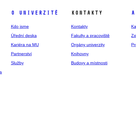
O univerzitě
Kontakty
A
Kdo jsme
Kontakty
Ka
Úřední deska
Fakulty a pracoviště
Zp
Kariéra na MU
Orgány univerzity
Pr
Partnerství
Knihovny
Služby
Budovy a místnosti
a