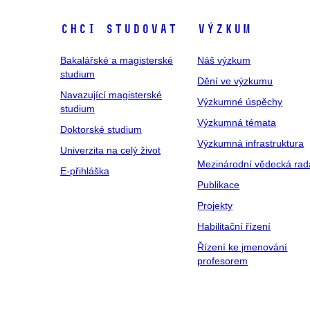
Chci studovat
Výzkum
Bakalářské a magisterské
Náš výzkum
studium
Dění ve výzkumu
Navazující magisterské
Výzkumné úspěchy
studium
Výzkumná témata
Doktorské studium
Výzkumná infrastruktura
Univerzita na celý život
Mezinárodní vědecká rad
E-přihláška
Publikace
Projekty
Habilitační řízení
Řízení ke jmenování
profesorem