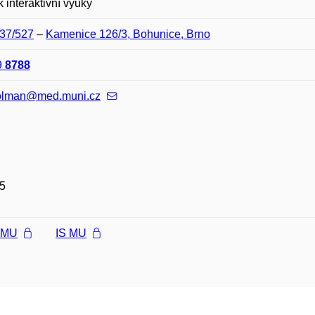
k interaktivní výuky
F37/527
–
Kamenice 126/3, Bohunice, Brno
9
8788
polman@med.muni.cz
5
l MU
IS MU