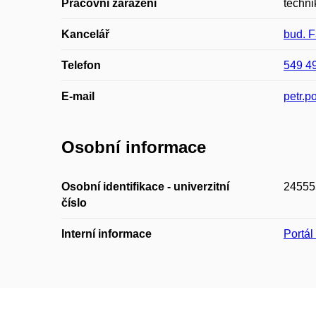
Pracovní zařazení
techni
Kancelář
bud. 
Telefon
549 4
E-mail
petr.
Osobní informace
Osobní identifikace - univerzitní
24555
číslo
Interní informace
Portá