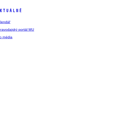
ktuálně
lendář
ravodajský portál MU
o média