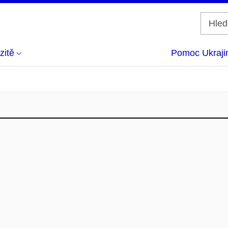
zitě
Pomoc Ukraji