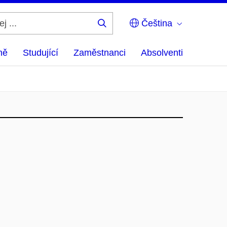
Čeština
Hledej
...
ně
Studující
Zaměstnanci
Absolventi