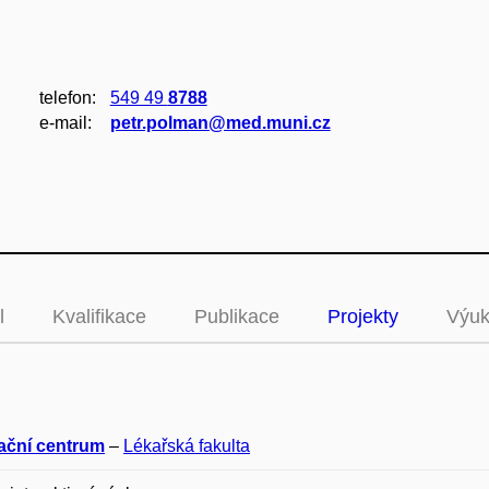
telefon:
549 49
8788
e‑mail:
petr.polman@med.muni.cz
l
Kvalifikace
Publikace
Projekty
Výu
ační centrum
–
Lékařská fakulta