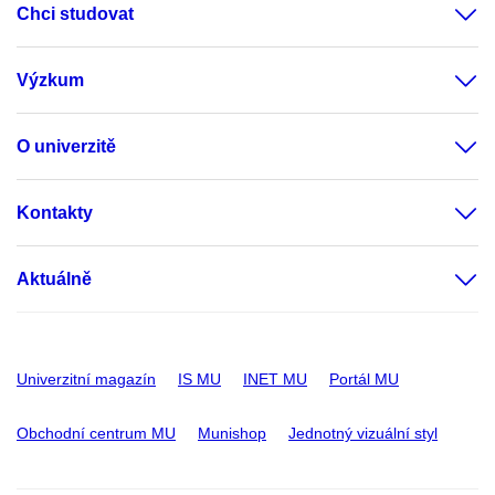
Chci studovat
Výzkum
O univerzitě
Kontakty
Aktuálně
Univerzitní magazín
IS MU
INET MU
Portál MU
Obchodní centrum MU
Munishop
Jednotný vizuální styl