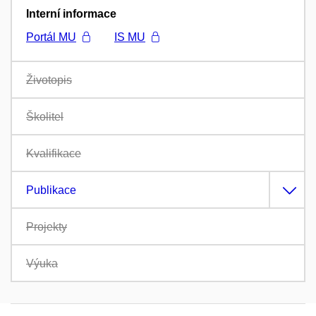
Interní informace
Portál MU
IS MU
Životopis
Školitel
Kvalifikace
Publikace
Projekty
Výuka