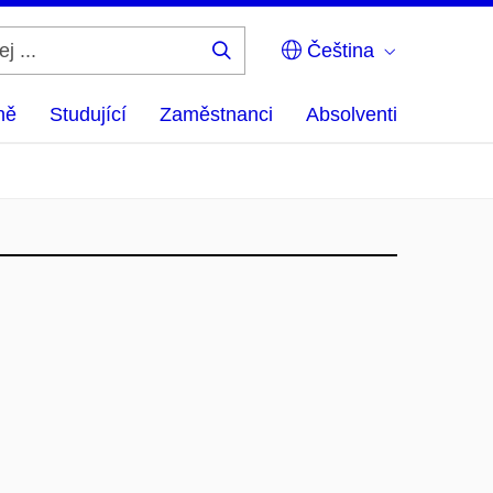
Čeština
Hledej
...
ně
Studující
Zaměstnanci
Absolventi