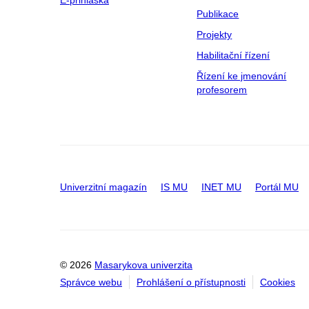
Publikace
Projekty
Habilitační řízení
Řízení ke jmenování
profesorem
Univerzitní magazín
IS MU
INET MU
Portál MU
© 2026
Masarykova univerzita
Správce webu
Prohlášení o přístupnosti
Cookies