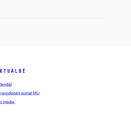
ktuálně
lendář
ravodajský portál MU
o média