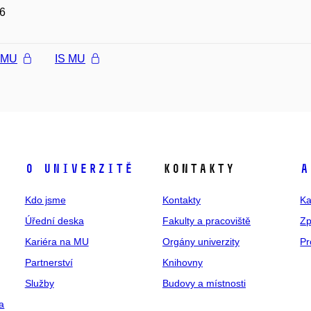
6
l MU
IS MU
O univerzitě
Kontakty
A
Kdo jsme
Kontakty
Ka
Úřední deska
Fakulty a pracoviště
Zp
Kariéra na MU
Orgány univerzity
Pr
Partnerství
Knihovny
Služby
Budovy a místnosti
a