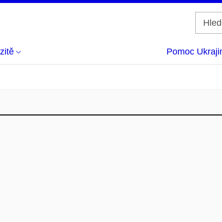
zitě
Pomoc Ukraji