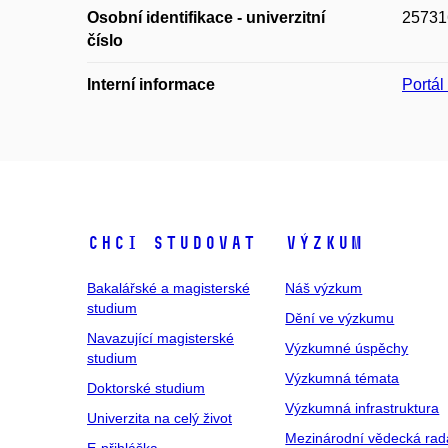
Osobní identifikace - univerzitní
25731
číslo
Interní informace
Portá
Chci studovat
Výzkum
Bakalářské a magisterské
Náš výzkum
studium
Dění ve výzkumu
Navazující magisterské
Výzkumné úspěchy
studium
Výzkumná témata
Doktorské studium
Výzkumná infrastruktura
Univerzita na celý život
Mezinárodní vědecká rad
E-přihláška