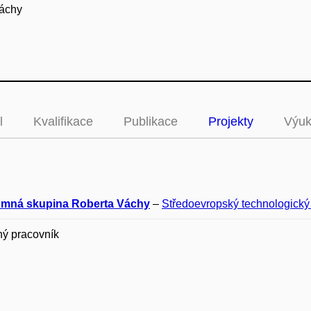
Váchy
l
Kvalifikace
Publikace
Projekty
Výu
mná skupina Roberta Váchy
–
Středoevropský technologický i
ný pracovník