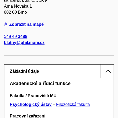
kancelář: bud. C/C.509
Arna Nováka 1
602 00 Brno
Zobrazit na mapě
549 49
3488
blatny@phil.muni.cz
Základní údaje
Akademické a řídicí funkce
Fakulta / Pracoviště MU
Psychologický ústav
–
Filozofická fakulta
Pracovní zařazení