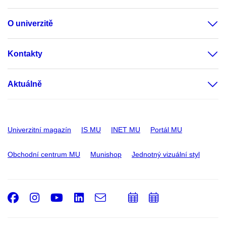
O univerzitě
Kontakty
Aktuálně
Univerzitní magazín
IS MU
INET MU
Portál MU
Obchodní centrum MU
Munishop
Jednotný vizuální styl
Facebook
Instagram
Youtube
LinkedIn
e-
Přidat
Přidat
Email
mail
do
do
kalendáře
kalendáře