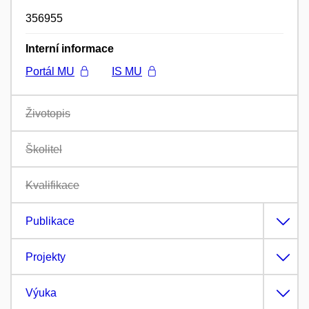
356955
Interní informace
Portál MU
IS MU
Životopis
Školitel
Kvalifikace
Publikace
Projekty
Výuka