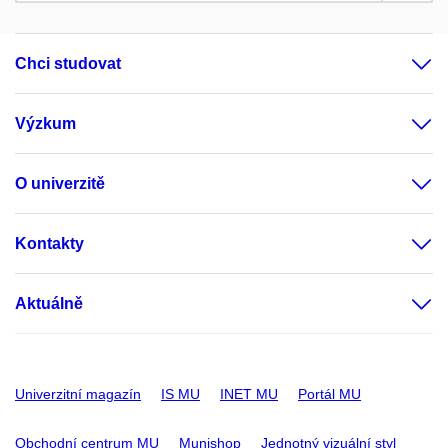
Chci studovat
Výzkum
O univerzitě
Kontakty
Aktuálně
Univerzitní magazín
IS MU
INET MU
Portál MU
Obchodní centrum MU
Munishop
Jednotný vizuální styl