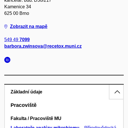
kancelář: bud. D30/217
Kamenice 34
625 00 Brno
Zobrazit na mapě
549 49
7099
barbora.zwinsova@recetox.muni.cz
Základní údaje
Pracoviště
Fakulta / Pracoviště MU
Laboratoře analýzy mikrobiomu
–
Přírodovědecká