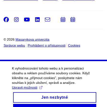
Facebook
Instagram
Youtube
LinkedIn
e-
Přidat
Přidat
Email
mail
do
do
kalendáře
kalendáře
© 2026
Masarykova univerzita
Správce webu
Prohlášení o přístupnosti
Cookies
K vyhodnocování tohoto webu a k personalizaci
obsahu a reklam používáme soubory cookies. Když
klikněte na „přijmout cookies", poskytnete nám
souhlas k jejich uložení, správě a analýze.
Upravit možnosti
Jen nezbytné