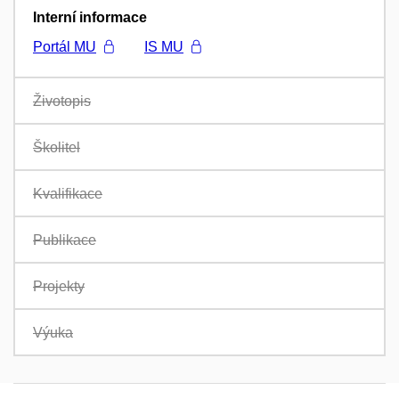
Interní informace
Portál MU
IS MU
Životopis
Školitel
Kvalifikace
Publikace
Projekty
Výuka