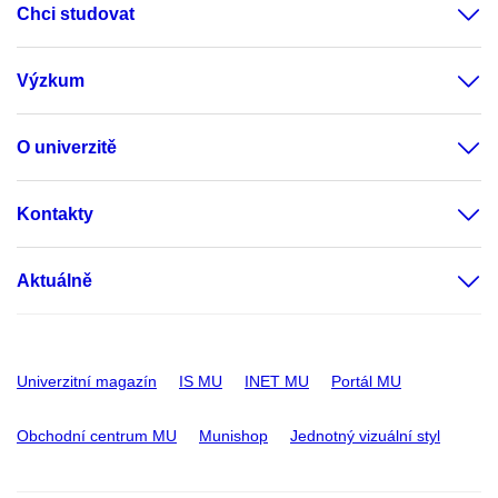
Chci studovat
Výzkum
O univerzitě
Kontakty
Aktuálně
Univerzitní magazín
IS MU
INET MU
Portál MU
Obchodní centrum MU
Munishop
Jednotný vizuální styl