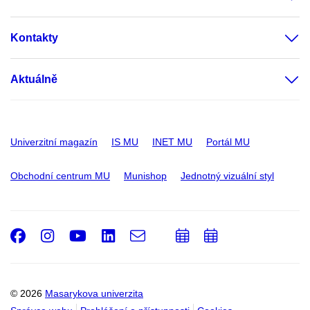
Kontakty
Aktuálně
Univerzitní magazín
IS MU
INET MU
Portál MU
Obchodní centrum MU
Munishop
Jednotný vizuální styl
Facebook
Instagram
Youtube
LinkedIn
e-
Přidat
Přidat
Email
mail
do
do
kalendáře
kalendáře
© 2026
Masarykova univerzita