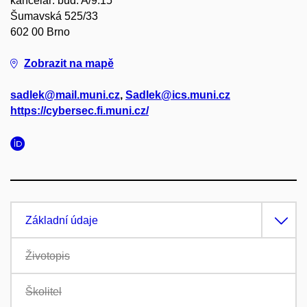
kancelář: bud. A/9.15
Šumavská 525/33
602 00 Brno
Zobrazit na mapě
sadlek@mail.muni.cz
,
Sadlek@ics.muni.cz
https://cybersec.fi.muni.cz/
Základní údaje
Životopis
Školitel