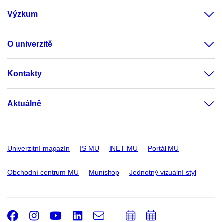
Výzkum
O univerzitě
Kontakty
Aktuálně
Univerzitní magazín
IS MU
INET MU
Portál MU
Obchodní centrum MU
Munishop
Jednotný vizuální styl
Facebook
Instagram
Youtube
LinkedIn
e-
Přidat
Přidat