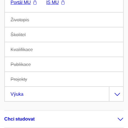
Portál MU
IS MU
Životopis
Školitel
Kvalifikace
Publikace
Projekty
Výuka
Chci studovat