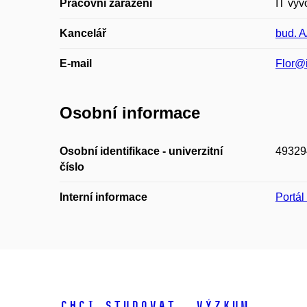
Pracovní zařazení
IT výv
Kancelář
bud. A
E-mail
Flor@
Osobní informace
Osobní identifikace - univerzitní
49329
číslo
Interní informace
Portá
Chci studovat
Výzkum