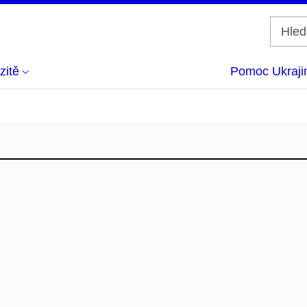
zitě
Pomoc Ukraji