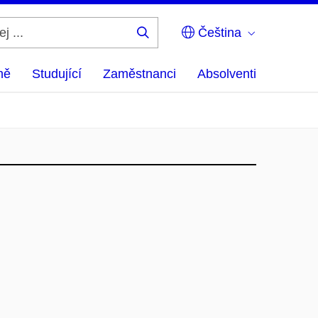
Čeština
Hledej
...
ně
Studující
Zaměstnanci
Absolventi