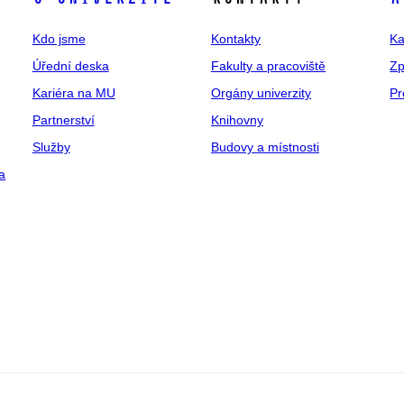
Kdo jsme
Kontakty
Ka
Úřední deska
Fakulty a pracoviště
Zp
Kariéra na MU
Orgány univerzity
Pr
Partnerství
Knihovny
Služby
Budovy a místnosti
a