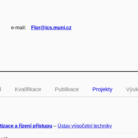
e‑mail:
Flor@ics.muni.cz
l
Kvalifikace
Publikace
Projekty
Výu
izace a řízení přístupu
–
Ústav výpočetní techniky