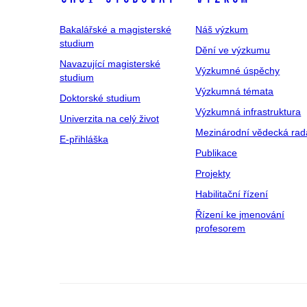
Bakalářské a magisterské
Náš výzkum
studium
Dění ve výzkumu
Navazující magisterské
Výzkumné úspěchy
studium
Výzkumná témata
Doktorské studium
Výzkumná infrastruktura
Univerzita na celý život
Mezinárodní vědecká rad
E-přihláška
Publikace
Projekty
Habilitační řízení
Řízení ke jmenování
profesorem