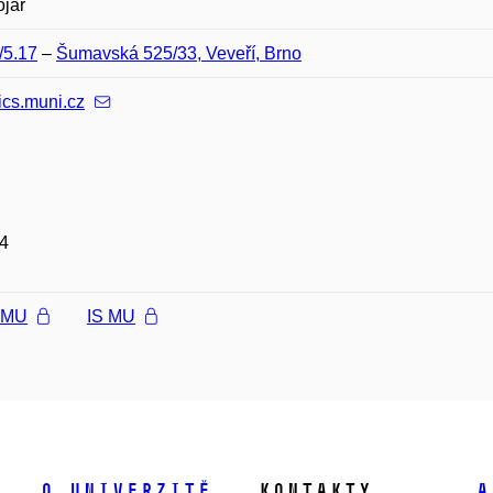
ojář
/5.17
–
Šumavská 525/33, Veveří, Brno
ics.muni.cz
4
l MU
IS MU
O univerzitě
Kontakty
A