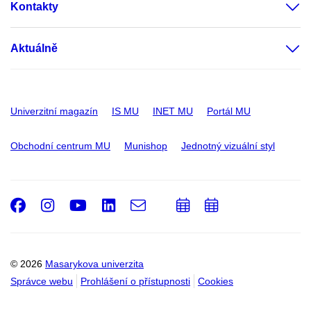
Kontakty
Aktuálně
Univerzitní magazín
IS MU
INET MU
Portál MU
Obchodní centrum MU
Munishop
Jednotný vizuální styl
Facebook
Instagram
Youtube
LinkedIn
e-
Přidat
Přidat
Email
mail
do
do
kalendáře
kalendáře
© 2026
Masarykova univerzita
Správce webu
Prohlášení o přístupnosti
Cookies