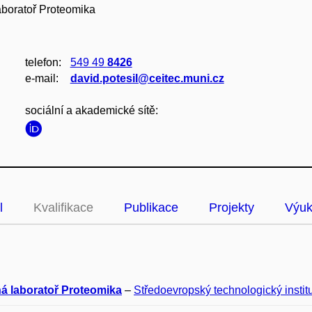
aboratoř Proteomika
telefon:
549 49
8426
e‑mail:
david.potesil@ceitec.muni.cz
sociální a akademické sítě:
l
Kvalifikace
Publikace
Projekty
Výu
ná laboratoř Proteomika
–
Středoevropský technologický institu