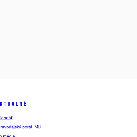
ktuálně
lendář
ravodajský portál MU
o média