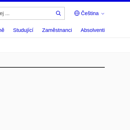
Čeština
Hledej
...
ně
Studující
Zaměstnanci
Absolventi