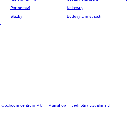
Partnerství
Knihovny
Služby
Budovy a místnosti
a
Obchodní centrum MU
Munishop
Jednotný vizuální styl