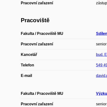
Pracovní zařazení
zástup
Pracoviště
Fakulta / Pracoviště MU
Sdíle
Pracovní zařazení
senior
Kancelář
bud. 
Telefon
549 4
E-mail
david.
Fakulta / Pracoviště MU
Výzku
Pracovní zařazení
senior