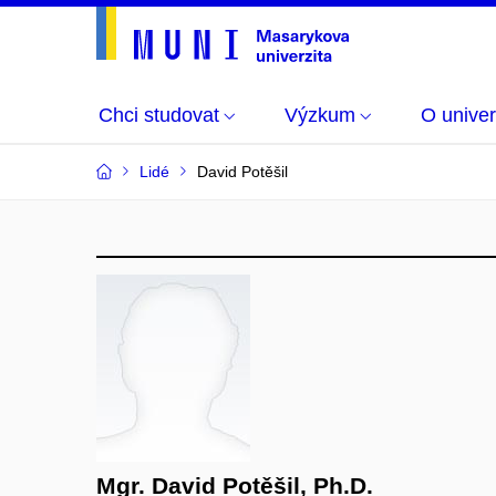
Chci studovat
Výzkum
O univer
Lidé
David Potěšil
Mgr. David Potěšil, Ph.D.