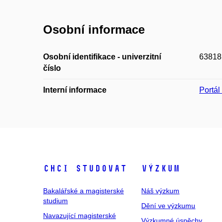
Osobní informace
Osobní identifikace - univerzitní
63818
číslo
Interní informace
Portá
Chci studovat
Výzkum
Bakalářské a magisterské
Náš výzkum
studium
Dění ve výzkumu
Navazující magisterské
Výzkumné úspěchy