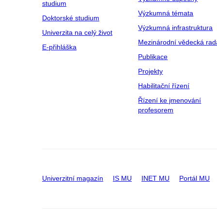
studium
Výzkumná témata
Doktorské studium
Výzkumná infrastruktura
Univerzita na celý život
Mezinárodní vědecká rad
E-přihláška
Publikace
Projekty
Habilitační řízení
Řízení ke jmenování
profesorem
Univerzitní magazín
IS MU
INET MU
Portál MU