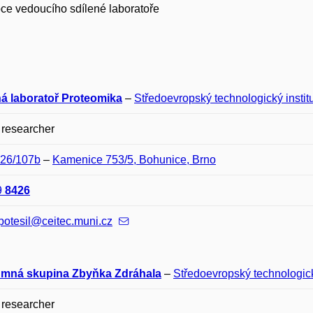
ce vedoucího sdílené laboratoře
ná laboratoř Proteomika
–
Středoevropský technologický institu
 researcher
E26/107b
–
Kamenice 753/5, Bohunice, Brno
9
8426
potesil@ceitec.muni.cz
mná skupina Zbyňka Zdráhala
–
Středoevropský technologický
 researcher