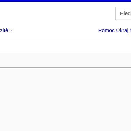
zitě
Pomoc Ukraji