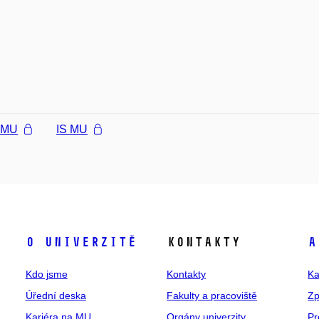
l MU
IS MU
O univerzitě
Kontakty
A
Kdo jsme
Kontakty
Ka
Úřední deska
Fakulty a pracoviště
Zp
Kariéra na MU
Orgány univerzity
Pr