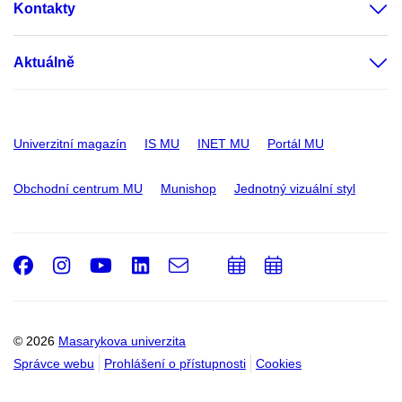
Kontakty
Aktuálně
Univerzitní magazín
IS MU
INET MU
Portál MU
Obchodní centrum MU
Munishop
Jednotný vizuální styl
Facebook
Instagram
Youtube
LinkedIn
e-
Přidat
Přidat
Email
mail
do
do
kalendáře
kalendáře
© 2026
Masarykova univerzita
Správce webu
Prohlášení o přístupnosti
Cookies