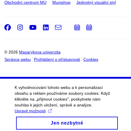
Obchodní centrum MU
Munishop
Jednotný vizuální styl
Facebook
Instagram
Youtube
LinkedIn
e-
Přidat
Přidat
Email
mail
do
do
kalendáře
kalendáře
© 2026
Masarykova univerzita
Správce webu
Prohlášení o přístupnosti
Cookies
K vyhodnocování tohoto webu a k personalizaci
obsahu a reklam používáme soubory cookies. Když
klikněte na „přijmout cookies", poskytnete nám
souhlas k jejich uložení, správě a analýze.
Upravit možnosti
Jen nezbytné