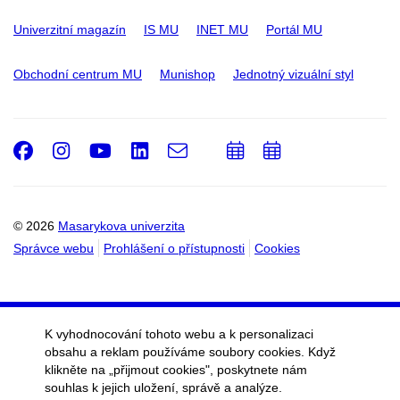
Univerzitní magazín
IS MU
INET MU
Portál MU
Obchodní centrum MU
Munishop
Jednotný vizuální styl
Facebook
Instagram
Youtube
LinkedIn
e-
Přidat
Přidat
Email
mail
do
do
kalendáře
kalendáře
© 2026
Masarykova univerzita
Správce webu
Prohlášení o přístupnosti
Cookies
K vyhodnocování tohoto webu a k personalizaci
obsahu a reklam používáme soubory cookies. Když
klikněte na „přijmout cookies", poskytnete nám
souhlas k jejich uložení, správě a analýze.