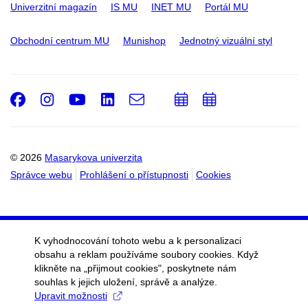
Univerzitní magazín
IS MU
INET MU
Portál MU
Odbor výzkumu
Centrum pro výzkumnou kulturu,
Obchodní centrum MU
Munishop
Jednotný vizuální styl
evaluaci a doktorské studium
Grantové oddělení
Facebook
Instagram
Youtube
LinkedIn
e-
Přidat
Přidat
Oddělení akademických
Email
mail
do
do
záležitostí
kalendáře
kalendáře
Oddělení výzkumných
infrastruktur
© 2026
Masarykova univerzita
Správce webu
Prohlášení o přístupnosti
Cookies
Odbor pro strategii
Odbor vnějších vztahů, marketingu a
komunikace
K vyhodnocování tohoto webu a k personalizaci
Oddělení komunikace
obsahu a reklam používáme soubory cookies. Když
klikněte na „přijmout cookies", poskytnete nám
Digitální marketing a
souhlas k jejich uložení, správě a analýze.
weby
Upravit možnosti