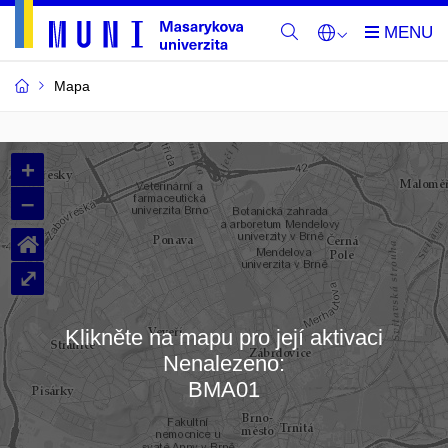
Mapa
Budovy
+
a
–
místnosti
⌂
MU
⤢
Klikněte na mapu pro její aktivaci
Nenalezeno:
Načítám mapu…
BMA01