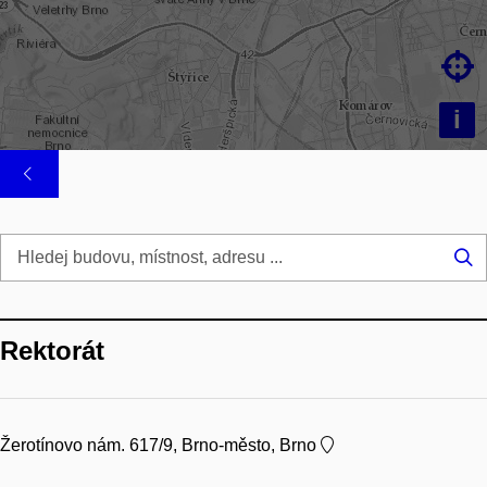

i
Hl
...
Rektorát
Žerotínovo nám. 617/9, Brno-město, Brno