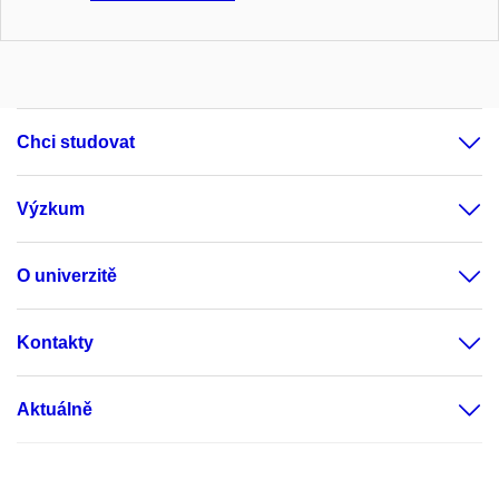
Kontrolní odbor
Odbor interního auditu
Právní odbor
Chci studovat
Oddělení digitalizace
Oddělení právní podpory studia,
Výzkum
vědy a výzkumu
Oddělení spisové služby
O univerzitě
Právní oddělení
Pracoviště celouniverzitní ochrany práv
Kontakty
Pracoviště pověřence pro ochranu
osobních údajů
Aktuálně
Studijní odbor
Poradenské centrum