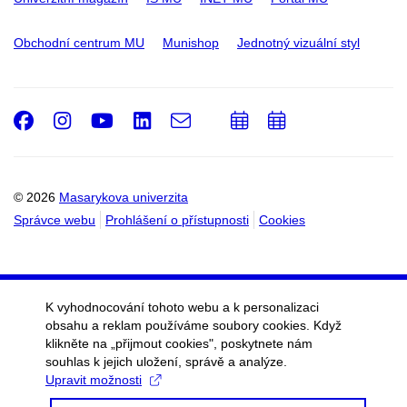
Obchodní centrum MU
Munishop
Jednotný vizuální styl
Facebook
Instagram
Youtube
LinkedIn
e-
Přidat
Přidat
Email
mail
do
do
kalendáře
kalendáře
© 2026
Masarykova univerzita
Správce webu
Prohlášení o přístupnosti
Cookies
K vyhodnocování tohoto webu a k personalizaci
obsahu a reklam používáme soubory cookies. Když
klikněte na „přijmout cookies", poskytnete nám
souhlas k jejich uložení, správě a analýze.
Upravit možnosti