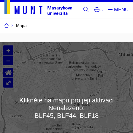
Mapa
Budovy
+
a
–
místnosti
⌂
MU
⤢
Klikněte na mapu pro její aktivaci
Nenalezeno:
Načítám mapu…
BLF45, BLF44, BLF18