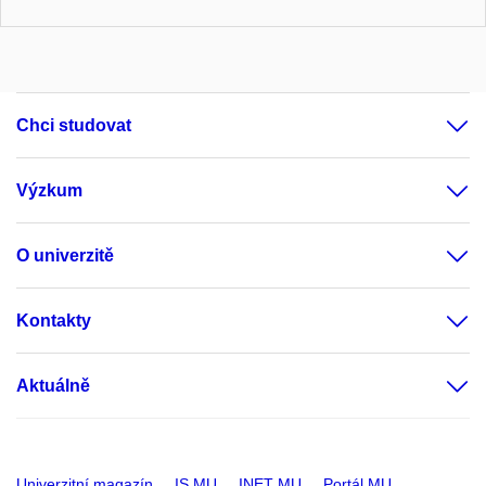
Chci studovat
Výzkum
O univerzitě
Kontakty
Aktuálně
Univerzitní magazín
IS MU
INET MU
Portál MU