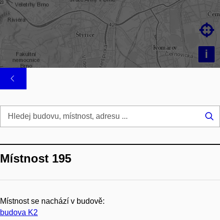

i
Hl
...
Místnost 195
Místnost se nachází v budově:
budova K2