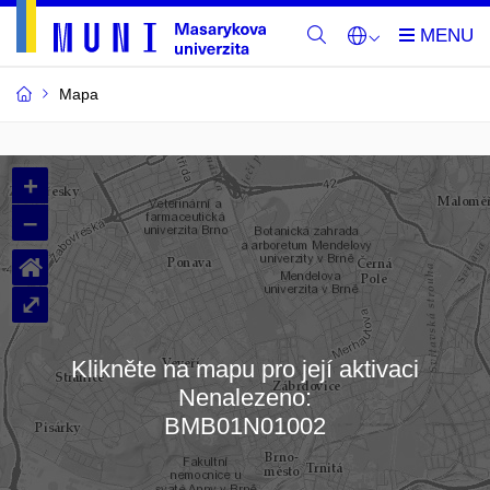
Mapa
Budovy
+
a
–
místnosti
⌂
MU
⤢
Klikněte na mapu pro její aktivaci
Nenalezeno:
Načítám mapu…
BMB01N01002