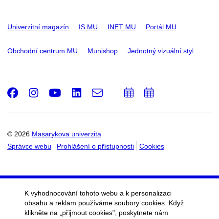
Univerzitní magazín
IS MU
INET MU
Portál MU
Obchodní centrum MU
Munishop
Jednotný vizuální styl
Facebook
Instagram
Youtube
LinkedIn
e-
Přidat
Přidat
Email
mail
do
do
kalendáře
kalendáře
© 2026
Masarykova univerzita
Správce webu
Prohlášení o přístupnosti
Cookies
K vyhodnocování tohoto webu a k personalizaci
obsahu a reklam používáme soubory cookies. Když
klikněte na „přijmout cookies", poskytnete nám