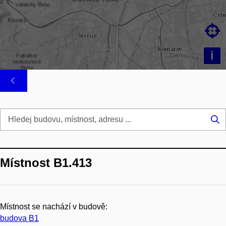

i
Hl
...
Místnost B1.413
Místnost se nachází v budově:
budova B1