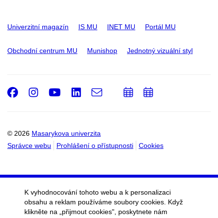
Univerzitní magazín
IS MU
INET MU
Portál MU
Obchodní centrum MU
Munishop
Jednotný vizuální styl
Facebook
Instagram
Youtube
LinkedIn
e-
Přidat
Přidat
Email
mail
do
do
kalendáře
kalendáře
© 2026
Masarykova univerzita
Správce webu
Prohlášení o přístupnosti
Cookies
K vyhodnocování tohoto webu a k personalizaci
obsahu a reklam používáme soubory cookies. Když
klikněte na „přijmout cookies", poskytnete nám