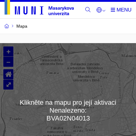
Mapa
Budovy
+
a
–
místnosti
⌂
MU
⤢
Klikněte na mapu pro její aktivaci
Nenalezeno:
Načítám mapu…
BVA02N04013