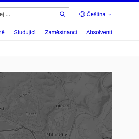
Čeština
Hledej
...
ně
Studující
Zaměstnanci
Absolventi