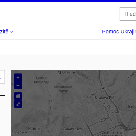
zitě
Pomoc Ukraji
+
Hledej
–
..
⌂
⤢