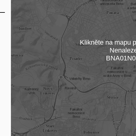
Klikněte na mapu pr
Nenalez
Načítám
BNA01N0