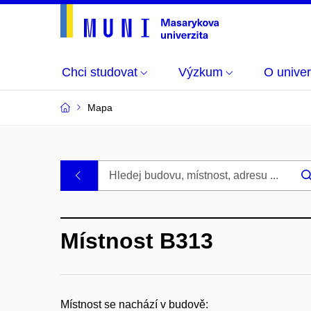
Chci studovat
Výzkum
O univer
Mapa
Budovy
.
a
Místnost B313
místnosti
MU
Místnost se nachází v budově: