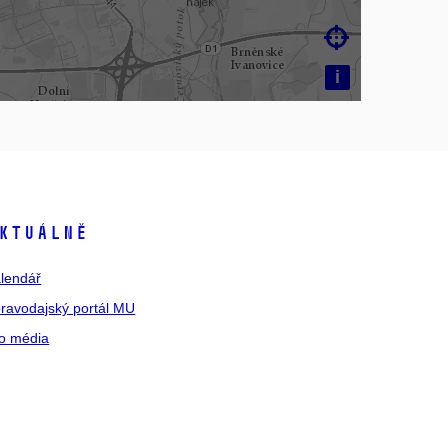

i
ktuálně
lendář
ravodajský portál MU
o média