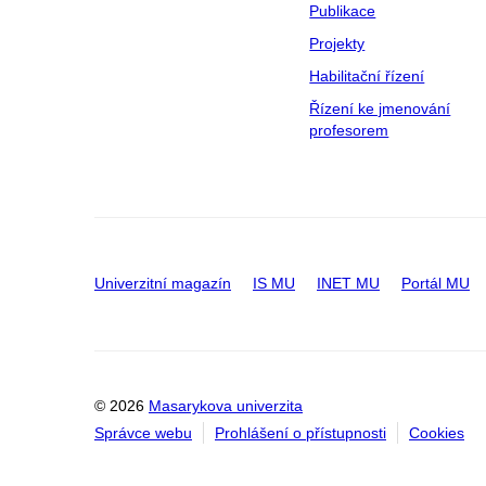
Publikace
Projekty
Habilitační řízení
Řízení ke jmenování
profesorem
Univerzitní magazín
IS MU
INET MU
Portál MU
© 2026
Masarykova univerzita
Správce webu
Prohlášení o přístupnosti
Cookies