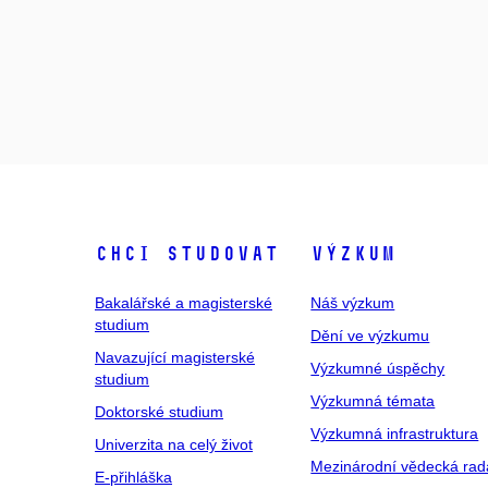
Chci studovat
Výzkum
Bakalářské a magisterské
Náš výzkum
studium
Dění ve výzkumu
Navazující magisterské
Výzkumné úspěchy
studium
Výzkumná témata
Doktorské studium
Výzkumná infrastruktura
Univerzita na celý život
Mezinárodní vědecká rad
E-přihláška