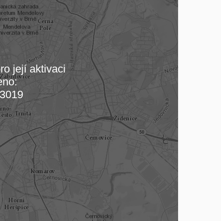
o její aktivaci
eno:
 mapu…
3019