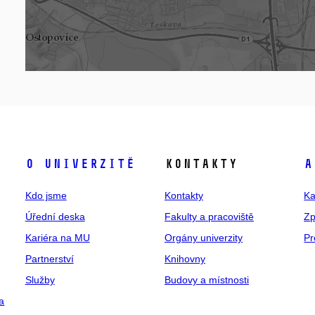
O univerzitě
Kontakty
A
Kdo jsme
Kontakty
Ka
Úřední deska
Fakulty a pracoviště
Zp
Kariéra na MU
Orgány univerzity
Pr
Partnerství
Knihovny
Služby
Budovy a místnosti
a