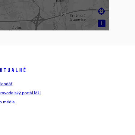

i
ktuálně
lendář
ravodajský portál MU
o média