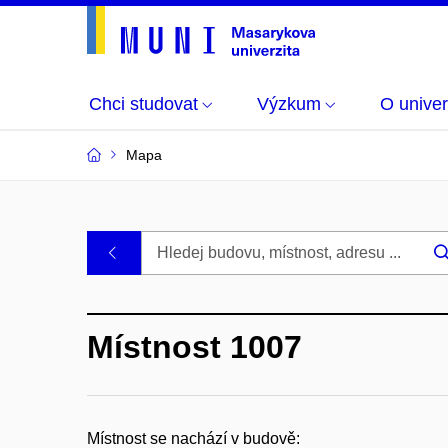
Chci studovat
Výzkum
O univer
Mapa
Budovy
.
a
Místnost 1007
místnosti
MU
Místnost se nachází v budově: