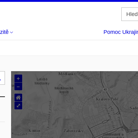
zitě
Pomoc Ukraji
+
Hledej
–
..
⌂
⤢