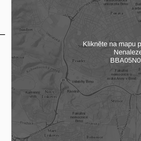
Klikněte na mapu pr
Nenalez
Načítám
BBA05N0