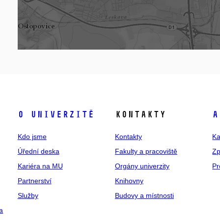
O univerzitě
Kontakty
A
Kdo jsme
Kontakty
Ka
Úřední deska
Fakulty a pracoviště
Zp
Kariéra na MU
Orgány univerzity
Pr
Partnerství
Knihovny
Služby
Budovy a místnosti
a