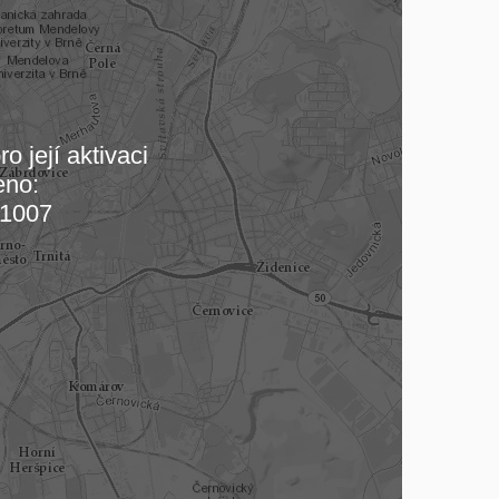
o její aktivaci
eno:
 mapu…
1007