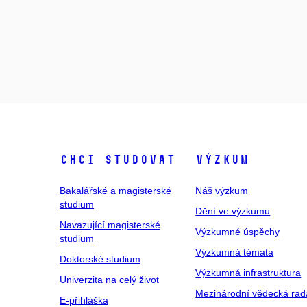
Chci studovat
Výzkum
Bakalářské a magisterské
Náš výzkum
studium
Dění ve výzkumu
Navazující magisterské
Výzkumné úspěchy
studium
Výzkumná témata
Doktorské studium
Výzkumná infrastruktura
Univerzita na celý život
Mezinárodní vědecká rad
E-přihláška