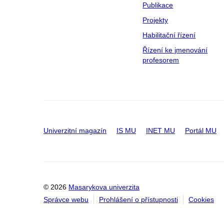
Publikace
Projekty
Habilitační řízení
Řízení ke jmenování
profesorem
Univerzitní magazín
IS MU
INET MU
Portál MU
© 2026
Masarykova univerzita
Správce webu
Prohlášení o přístupnosti
Cookies