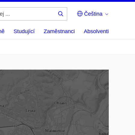
Čeština
Hledej
...
ně
Studující
Zaměstnanci
Absolventi