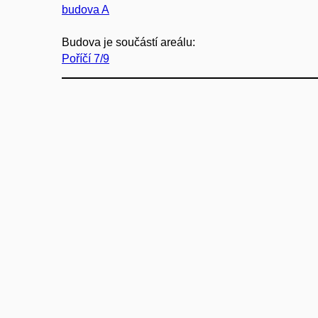
budova A
Budova je součástí areálu:
Poříčí 7/9