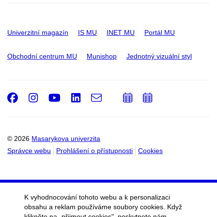
Univerzitní magazín
IS MU
INET MU
Portál MU
Obchodní centrum MU
Munishop
Jednotný vizuální styl
Facebook
Instagram
Youtube
LinkedIn
e-
Přidat
Přidat
Email
mail
do
do
kalendáře
kalendáře
© 2026
Masarykova univerzita
Správce webu
Prohlášení o přístupnosti
Cookies
K vyhodnocování tohoto webu a k personalizaci
obsahu a reklam používáme soubory cookies. Když
klikněte na „přijmout cookies", poskytnete nám