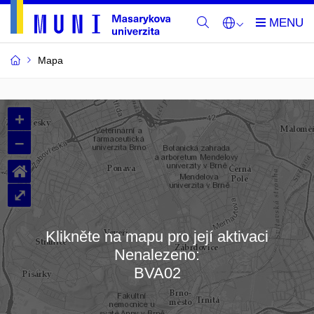
Mapa
Budovy
+
a
–
místnosti
⌂
MU
⤢
Klikněte na mapu pro její aktivaci
Nenalezeno:
Načítám mapu…
BVA02