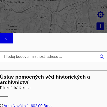

i
Hl
...
Ústav pomocných věd historických a
archivnictví
Filozofická fakulta
Arna Nováka 1, 602 00 Brno