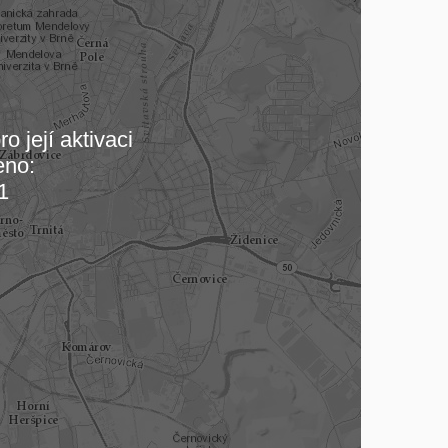
o její aktivaci
eno:
 mapu…
1