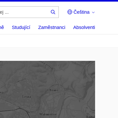
Čeština
Hledej
...
ně
Studující
Zaměstnanci
Absolventi