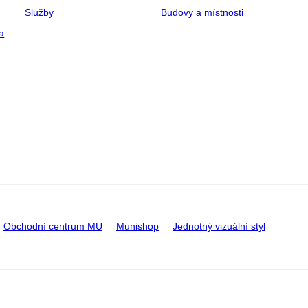
Služby
Budovy a místnosti
a
Obchodní centrum MU
Munishop
Jednotný vizuální styl