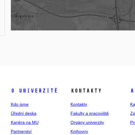
O univerzitě
Kontakty
A
Kdo jsme
Kontakty
Ka
Úřední deska
Fakulty a pracoviště
Zp
Kariéra na MU
Orgány univerzity
Pr
Partnerství
Knihovny