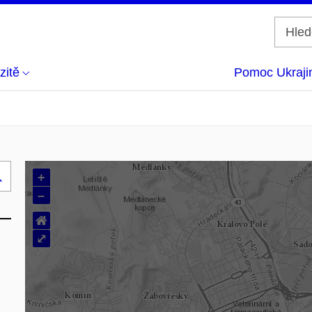
zitě
Pomoc Ukraji
+
Hledej
–
..
⌂
⤢