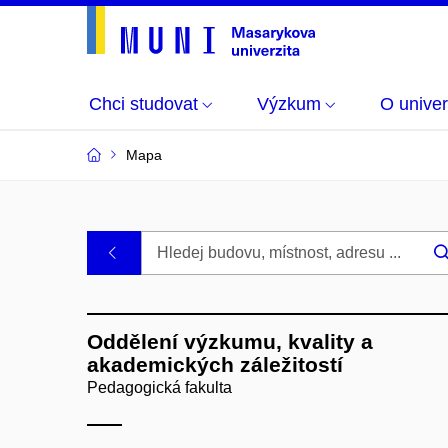
Chci studovat
Výzkum
O univer
Mapa
Budovy
.
a
Oddělení výzkumu, kvality a
místnosti
akademických záležitostí
Pedagogická fakulta
MU