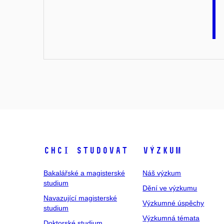
Chci studovat
Výzkum
Bakalářské a magisterské
Náš výzkum
studium
Dění ve výzkumu
Navazující magisterské
Výzkumné úspěchy
studium
Výzkumná témata
Doktorské studium