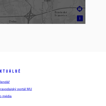

i
ktuálně
lendář
ravodajský portál MU
o média