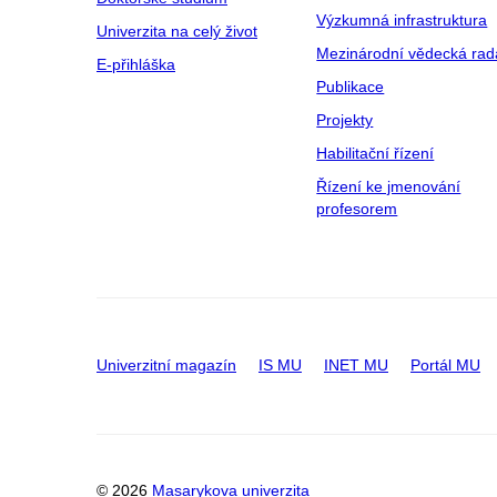
Výzkumná infrastruktura
Univerzita na celý život
Mezinárodní vědecká rad
E-přihláška
Publikace
Projekty
Habilitační řízení
Řízení ke jmenování
profesorem
Univerzitní magazín
IS MU
INET MU
Portál MU
© 2026
Masarykova univerzita