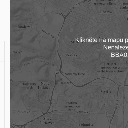
Klikněte na mapu pr
Nenalez
Načítám
BBA0