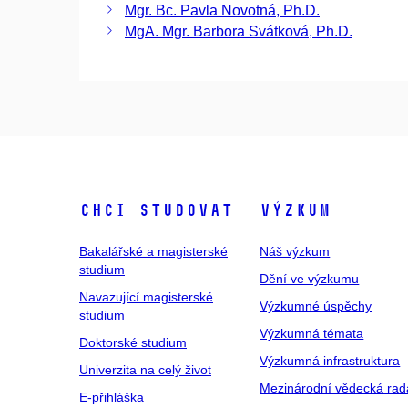
Mgr. Bc. Pavla Novotná, Ph.D.
MgA. Mgr. Barbora Svátková, Ph.D.
Chci studovat
Výzkum
Bakalářské a magisterské
Náš výzkum
studium
Dění ve výzkumu
Navazující magisterské
Výzkumné úspěchy
studium
Výzkumná témata
Doktorské studium
Výzkumná infrastruktura
Univerzita na celý život
Mezinárodní vědecká rad
E-přihláška