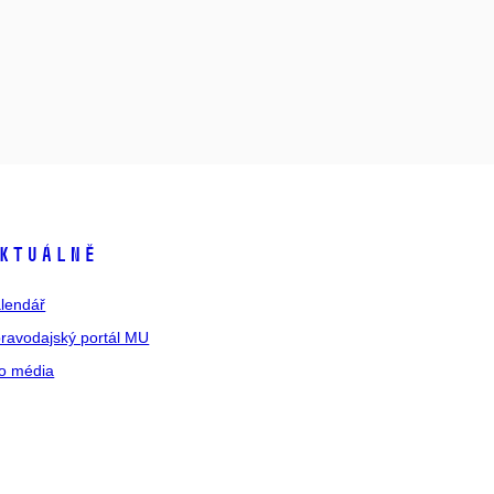
ktuálně
lendář
ravodajský portál MU
o média