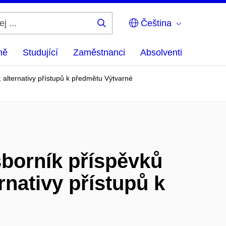
Čeština
Hledej
...
ně
Studující
Zaměstnanci
Absolventi
 alternativy přístupů k předmětu Výtvarné
sborník příspěvků
nativy přístupů k