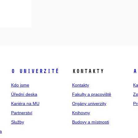
O univerzitě
Kontakty
A
Kdo jsme
Kontakty
Ka
Úřední deska
Fakulty a pracoviště
Zp
Kariéra na MU
Orgány univerzity
Pr
Partnerství
Knihovny
Služby
Budovy a místnosti
a