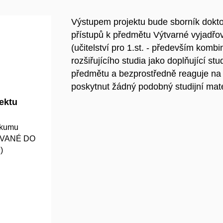
Výstupem projektu bude sborník dokto
přístupů k předmětu Výtvarné vyjadřo
(učitelství pro 1.st. - především kom
rozšiřujícího studia jako doplňující st
předmětu a bezprostředně reaguje na s
poskytnut žádný podobný studijní mate
jektu
zkumu
OVANÉ DO
)