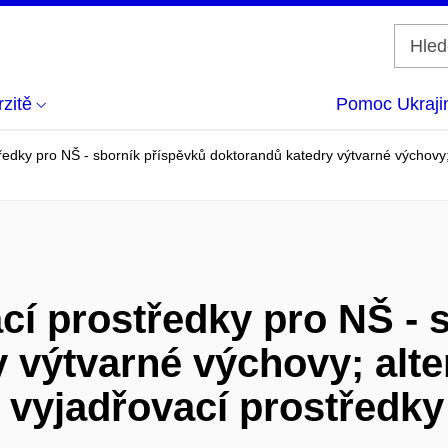
zitě
Pomoc Ukraji
ředky pro NŠ - sborník příspěvků doktorandů katedry výtvarné výchovy;
cí prostředky pro NŠ - 
 výtvarné výchovy; alter
 vyjadřovací prostředky