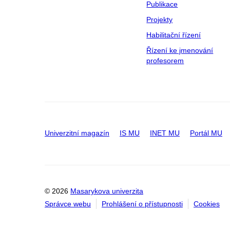
Publikace
Projekty
Habilitační řízení
Řízení ke jmenování
profesorem
Univerzitní magazín
IS MU
INET MU
Portál MU
© 2026
Masarykova univerzita
Správce webu
Prohlášení o přístupnosti
Cookies