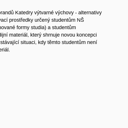
randů Katedry výtvarné výchovy - alternativy
vací prostředky určený studentům NŠ
binované formy studia) a studentům
udijní materiál, který shrnuje novou koncepci
távající situaci, kdy těmto studentům není
riál.