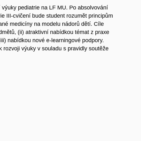
í výuky pediatrie na LF MU. Po absolvování
rie III-cvičení bude student rozumět principům
ané medicíny na modelu nádorů dětí. Cíle
mětů, (ii) atraktivní nabídkou témat z praxe
(iii) nabídkou nové e-learningové podpory.
k rozvoji výuky v souladu s pravidly soutěže