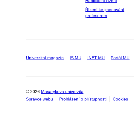
Habilitační řízení
Řízení ke jmenování
profesorem
Univerzitní magazín
IS MU
INET MU
Portál MU
© 2026
Masarykova univerzita
Správce webu
Prohlášení o přístupnosti
Cookies