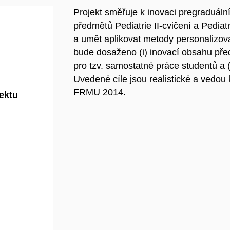
Projekt směřuje k inovaci pregraduáln
předmětů Pediatrie II-cvičení a Pediat
a umět aplikovat metody personalizov
bude dosaženo (i) inovací obsahu před
pro tzv. samostatné práce studentů a 
Uvedené cíle jsou realistické a vedou 
FRMU 2014.
jektu