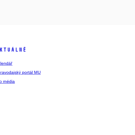
ktuálně
lendář
ravodajský portál MU
o média