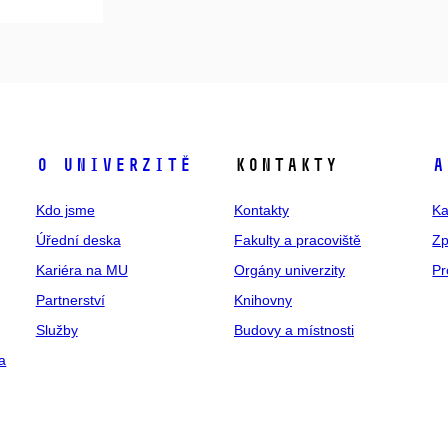
O univerzitě
Kontakty
A
Kdo jsme
Kontakty
Ka
Úřední deska
Fakulty a pracoviště
Zp
Kariéra na MU
Orgány univerzity
Pr
Partnerství
Knihovny
Služby
Budovy a místnosti
a