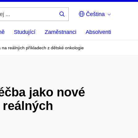
Čeština
Hledej
...
ně
Studující
Zaměstnanci
Absolventi
 na reálných příkladech z dětské onkologie
léčba jako nové
 reálných