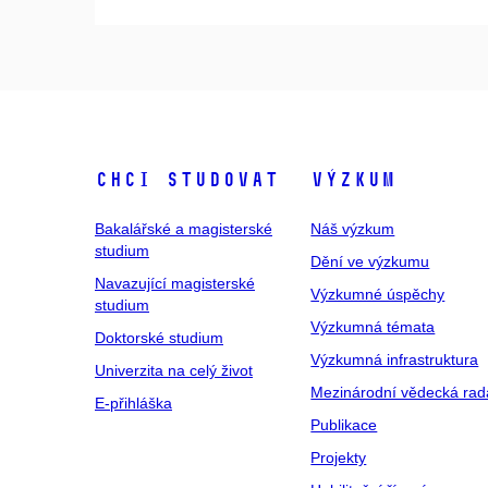
Chci studovat
Výzkum
Bakalářské a magisterské
Náš výzkum
studium
Dění ve výzkumu
Navazující magisterské
Výzkumné úspěchy
studium
Výzkumná témata
Doktorské studium
Výzkumná infrastruktura
Univerzita na celý život
Mezinárodní vědecká rad
E-přihláška
Publikace
Projekty