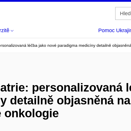
zitě
Pomoc Ukraji
ersonalizovaná léčba jako nové paradigma medicíny detailně objasněná
atrie: personalizovaná 
 detailně objasněná na
é onkologie