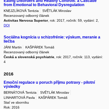
Eating Disorders and Healthy Controls: a Cascade
from Emotional to Behavioral Dysregulation
KNEJZLÍKOVÁ Terézia
SVĚTLÁK Miroslav
Recenzovaný odborný článek
Activitas Nervosa Superior
, rok: 2017, ročník: 59, vydání: 2,
DOI
Sociálna kognícia u schizofrénie: výskum, meranie a
liečba
JÁNI Martin
KAŠPÁREK Tomáš
Recenzovaný odborný článek
Česká a slovenská psychiatrie
, rok: 2017, ročník: 113, vydání:
4
2016
Emoční regulace u poruch příjmu potravy - pilotní
výsledky
BERNÁTOVÁ Terézia
SVĚTLÁK Miroslav
LINHARTOVÁ Pavla
KAŠPÁREK Tomáš
Stať ve sborníku
Rok: 2016