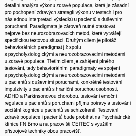
detailní analýza výkonu zdravé populace, která je zásadní
pro pochopení zdravých strategií výkonu v testech i pro
následnou interpretaci výsledků u pacientů s duševními
poruchami. Paradigmata je zároveň nutné otestovat
nejprve bez neurozobrazovacích metod, které vytvářejí
specifickou testovou situaci. Druhým cílem je pilotáž
behaviorálních paradigmat již spolu
s psychofyziologickými a neurozobrazovacími metodami
u zdravé populace. Třetím cílem je zahájení plného
testování, tedy behaviorálními paradigmaty ve spojení
s psychofyziologickými a neurozobrazovacími metodami,
u pacientů s duševními poruchami, konkrétně testování
impulzivity u pacientů s hraniční poruchou osobnosti,
ADHD a Parkinsonovou chorobou, testování emoční
regulace u pacientů s poruchami příjmu potravy a testování
sociální kognice u pacientů se schizofrenií. Testování
zdravé populace i pacientů bude probíhat na Psychiatrické
klinice FN Brno a na pracovišti CEITEC s využitím
přístrojové techniky obou pracovišť.