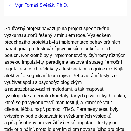
Mgr. Tomáš Svěrák, Ph.D.
Současný projekt navazuje na projekt specifického
výzkumu autorů řešený v minulém roce. Výsledkem
předchozího projektu byla implementace behaviorálních
paradigmat pro testování psychických funkcí a jejich
poruch. Konkrétně byly implementovány čtyři testy různých
aspektů impulzivity, paradigma testování strategií emoční
regulace a jejich efektivity a test sociální kognice rozlišující
afektivní a kognitivní teorii mysli. Behaviorální testy lze
využívat spolu s psychofyziologickými
a neurozobrazovacími metodami, a tak mapovat
fyziologické a neurální koreláty daných psychických funkcí,
které se při výkonu testů manifestují, a konečně volit
cílenou léčbu, např. pomocí rTMS. Parametry testů byly
vytvořeny podle dosavadních výzkumných výsledků
a přizpůsobeny pro využití v české populaci. Testy jsou
tedy originální, proto je prvním cílem navazujícího projektu