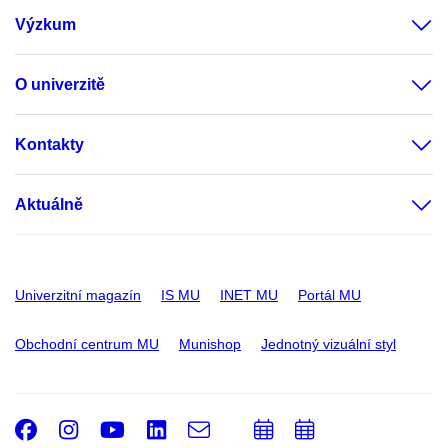
Výzkum
O univerzitě
Kontakty
Aktuálně
Univerzitní magazín
IS MU
INET MU
Portál MU
Obchodní centrum MU
Munishop
Jednotný vizuální styl
Facebook
Instagram
Youtube
LinkedIn
e-
Přidat
Přidat