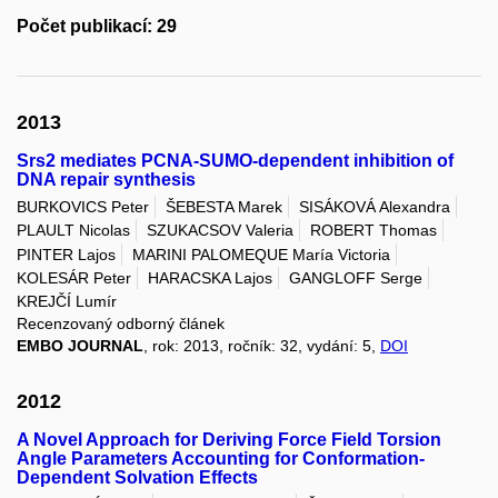
Počet publikací: 29
2013
Srs2 mediates PCNA-SUMO-dependent inhibition of
DNA repair synthesis
BURKOVICS Peter
ŠEBESTA Marek
SISÁKOVÁ Alexandra
PLAULT Nicolas
SZUKACSOV Valeria
ROBERT Thomas
PINTER Lajos
MARINI PALOMEQUE María Victoria
KOLESÁR Peter
HARACSKA Lajos
GANGLOFF Serge
KREJČÍ Lumír
Recenzovaný odborný článek
EMBO JOURNAL
, rok: 2013, ročník: 32, vydání: 5,
DOI
2012
A Novel Approach for Deriving Force Field Torsion
Angle Parameters Accounting for Conformation-
Dependent Solvation Effects