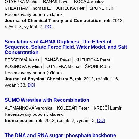
OTYEPKA Michal
BANÁŠ Pavel
KOČA Jaroslav
CHEATHAM Thomas E.
JURECKA Petr
ŠPONER Jiří
Recenzovaný odborný článek
Journal of Chemical Theory and Computation
, rok: 2012,
ročník: 8, vydání: 7,
DOI
Simulations of A-RNA Duplexes. The Effect of
Sequence, Solute Force Field, Water Model, and Salt
Concentration
BEŠŠEOVÁ Ivana
BANÁŠ Pavel
KUEHROVA Petra
KOSINOVA Pavlina
OTYEPKA Michal
ŠPONER Jiří
Recenzovaný odborný článek
Journal of Physical Chemistry B
, rok: 2012, ročník: 116,
vydání: 33,
DOI
SUMO Wrestles with Recombination
ALTMANNOVÁ Veronika
KOLESÁR Peter
KREJČÍ Lumír
Recenzovaný odborný článek
Biomolecules
, rok: 2012, ročník: 2, vydání: 3,
DOI
The DNA and RNA sugar–phosphate backbone