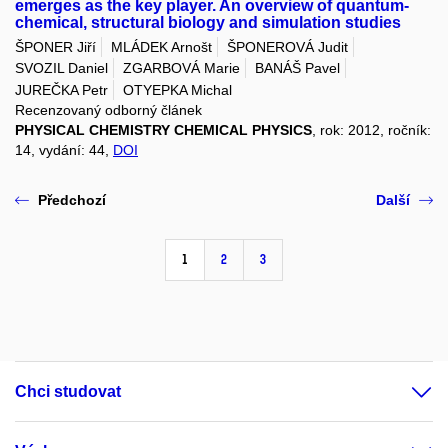
emerges as the key player. An overview of quantum-
chemical, structural biology and simulation studies
ŠPONER Jiří
MLÁDEK Arnošt
ŠPONEROVÁ Judit
SVOZIL Daniel
ZGARBOVÁ Marie
BANÁŠ Pavel
JUREČKA Petr
OTYEPKA Michal
Recenzovaný odborný článek
PHYSICAL CHEMISTRY CHEMICAL PHYSICS
, rok: 2012, ročník:
14, vydání: 44,
DOI
Předchozí
Další
1
2
3
Chci studovat