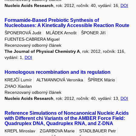
Nucleic Acids Research
, rok: 2012, ročník: 40, vydání: 16,
DOI
Formamide-Based Prebiotic Synthesis of
Nucleobases: A Kinetically Accessible Reaction Route
ŠPONEROVÁ Judit
MLÁDEK Arnošt
ŠPONER Jiří
FUENTES-CABRERA Miguel
Recenzovaný odborný článek
The Journal of Physical Chemistry A
, rok: 2012, ročník: 116,
vydání: 1,
DOI
Homologous recombination and its regulation
KREJČÍ Lumír
ALTMANNOVÁ Veronika
ŠPÍREK Mário
ZHAO Xiaolan
Recenzovaný odborný článek
Nucleic Acids Research
, rok: 2012, ročník: 40, vydání: 13,
DOI
Reference Simulations of Noncanonical Nucleic Acids
with Different chi Variants of the AMBER Force Field:
Quadruplex DNA, Quadruplex RNA, and Z-DNA
KREPL Miroslav
ZGARBOVA Marie
STADLBAUER Petr