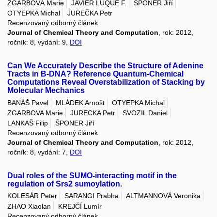
ZGARBOVÁ Marie
JAVIER LUQUE F.
ŠPONER Jiří
OTYEPKA Michal
JUREČKA Petr
Recenzovaný odborný článek
Journal of Chemical Theory and Computation
, rok: 2012,
ročník: 8, vydání: 9,
DOI
Can We Accurately Describe the Structure of Adenine
Tracts in B-DNA? Reference Quantum-Chemical
Computations Reveal Overstabilization of Stacking by
Molecular Mechanics
BANÁŠ Pavel
MLÁDEK Arnošt
OTYEPKA Michal
ZGARBOVA Marie
JURECKA Petr
SVOZIL Daniel
LANKAŠ Filip
ŠPONER Jiří
Recenzovaný odborný článek
Journal of Chemical Theory and Computation
, rok: 2012,
ročník: 8, vydání: 7,
DOI
Dual roles of the SUMO-interacting motif in the
regulation of Srs2 sumoylation.
KOLESÁR Peter
SARANGI Prabha
ALTMANNOVÁ Veronika
ZHAO Xiaolan
KREJČÍ Lumír
Recenzovaný odborný článek