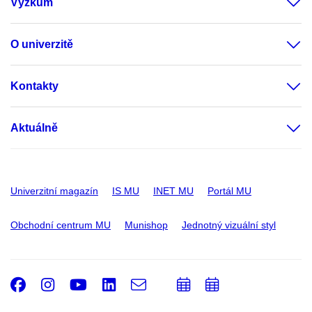
Výzkum
O univerzitě
Kontakty
Aktuálně
Univerzitní magazín
IS MU
INET MU
Portál MU
Obchodní centrum MU
Munishop
Jednotný vizuální styl
Facebook
Instagram
Youtube
LinkedIn
e-
Přidat
Přidat
Email
mail
do
do