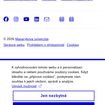
Facebook
Instagram
Youtube
LinkedIn
e-
Přidat
Přidat
Email
mail
do
do
kalendáře
kalendáře
© 2026
Masarykova univerzita
Správce webu
Prohlášení o přístupnosti
Cookies
K vyhodnocování tohoto webu a k personalizaci
obsahu a reklam používáme soubory cookies. Když
klikněte na „přijmout cookies", poskytnete nám
souhlas k jejich uložení, správě a analýze.
Upravit možnosti
Jen nezbytné