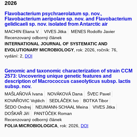
2026
Flavobacterium psychraerolatum sp. nov.,
Flavobacterium aeripolare sp. nov. and Flavobacterium
gelidicaeli sp. nov. isolated from Antarctic air
MACHIN Eliana V.
VIVES Jitka
MENES Rodolfo Javier
Recenzovaný odborný článek
INTERNATIONAL JOURNAL OF SYSTEMATIC AND
EVOLUTIONARY MICROBIOLOGY
, rok: 2026, ročník: 76,
vydání: 2,
DOI
Genomic and taxonomic characterization of strain CCM
2573: Uncovering unique genetic features and
description of Macrococcus caseolyticus subsp. lactis
subsp. nov.
MAŠLAŇOVÁ Ivana
NOVÁKOVÁ Dana
ŠVEC Pavel
KOVAŘOVIC Vojtěch
SEDLÁČEK Ivo
BOTKA Tibor
ŠEDO Ondrej
NEUMANN-SCHAAL Meina
VIVES Jitka
DOŠKAŘ Jiří
PANTŮČEK Roman
Recenzovaný odborný článek
FOLIA MICROBIOLOGICA
, rok: 2026,
DOI