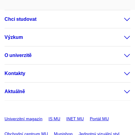
Chci studovat
Výzkum
O univerzitě
Kontakty
Aktuálně
Univerzitní magazín
IS MU
INET MU
Portál MU
Obchodní centrum MU
Munishop
Jednotný vizuální styl