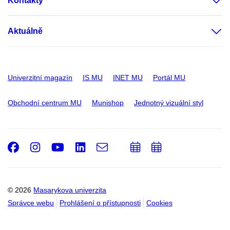
Kontakty
Aktuálně
Univerzitní magazín
IS MU
INET MU
Portál MU
Obchodní centrum MU
Munishop
Jednotný vizuální styl
Facebook
Instagram
Youtube
LinkedIn
e-
Přidat
Přidat
Email
mail
do
do
kalendáře
kalendáře
© 2026
Masarykova univerzita
Správce webu
Prohlášení o přístupnosti
Cookies