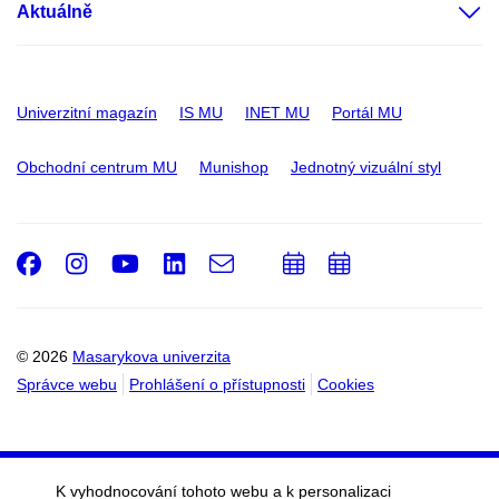
Aktuálně
Univerzitní magazín
IS MU
INET MU
Portál MU
Obchodní centrum MU
Munishop
Jednotný vizuální styl
Facebook
Instagram
Youtube
LinkedIn
e-
Přidat
Přidat
Email
mail
do
do
kalendáře
kalendáře
© 2026
Masarykova univerzita
Správce webu
Prohlášení o přístupnosti
Cookies
K vyhodnocování tohoto webu a k personalizaci