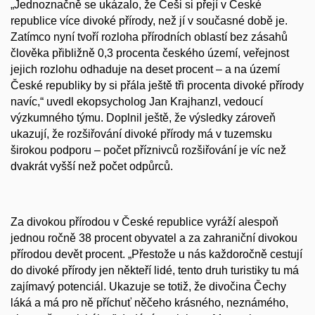
„Jednoznačně se ukázalo, že Češi si přejí v České
republice více divoké přírody, než jí v současné době je.
Zatímco nyní tvoří rozloha přírodních oblastí bez zásahů
člověka přibližně 0,3 procenta českého území, veřejnost
jejich rozlohu odhaduje na deset procent – a na území
České republiky by si přála ještě tři procenta divoké přírody
navíc,“ uvedl ekopsycholog Jan Krajhanzl, vedoucí
výzkumného týmu. Doplnil ještě, že výsledky zároveň
ukazují, že rozšiřování divoké přírody má v tuzemsku
širokou podporu – počet příznivců rozšiřování je víc než
dvakrát vyšší než počet odpůrců.
Za divokou přírodou v České republice vyráží alespoň
jednou ročně 38 procent obyvatel a za zahraniční divokou
přírodou devět procent. „Přestože u nás každoročně cestují
do divoké přírody jen někteří lidé, tento druh turistiky tu má
zajímavý potenciál. Ukazuje se totiž, že divočina Čechy
láká a má pro ně příchuť něčeho krásného, neznámého,