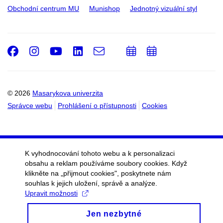
Obchodní centrum MU
Munishop
Jednotný vizuální styl
Facebook
Instagram
Youtube
LinkedIn
e-
Přidat
Přidat
Email
mail
do
do
kalendáře
kalendáře
© 2026
Masarykova univerzita
Správce webu
Prohlášení o přístupnosti
Cookies
K vyhodnocování tohoto webu a k personalizaci
obsahu a reklam používáme soubory cookies. Když
klikněte na „přijmout cookies", poskytnete nám
souhlas k jejich uložení, správě a analýze.
Upravit možnosti
Jen nezbytné