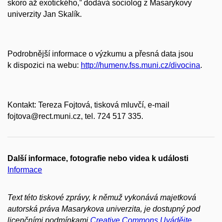
skoro až exotického,” dodává sociolog z Masarykovy
univerzity Jan Skalík.
Podrobnější informace o výzkumu a přesná data jsou
k dispozici na webu:
http://humenv.fss.muni.cz/divocina
.
Kontakt: Tereza Fojtová, tisková mluvčí, e-mail
fojtova@rect.muni.cz, tel. 724 517 335.
Další informace, fotografie nebo videa k události
Informace
Text této tiskové zprávy, k němuž vykonává majetková
autorská práva Masarykova univerzita, je dostupný pod
licenčními podmínkami
Creative Commons Uvádějte