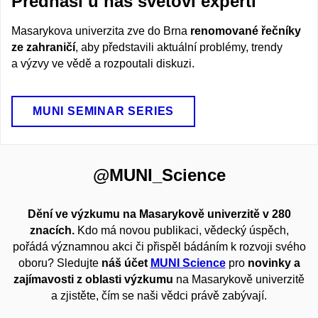
Přednáší u nás světoví experti
Masarykova univerzita zve do Brna
renomované řečníky
ze zahraničí
, aby představili aktuální problémy, trendy
a výzvy ve vědě a rozpoutali diskuzi.
MUNI SEMINAR SERIES
@MUNI_Science
Dění ve výzkumu na Masarykově univerzitě v 280
znacích.
Kdo má novou publikaci, vědecký úspěch,
pořádá významnou akci či přispěl bádáním k rozvoji svého
oboru? Sledujte
náš účet
MUNI Science
pro
novinky a
zajímavosti z oblasti výzkumu
na Masarykově univerzitě
a zjistěte, čím se naši vědci právě zabývají.