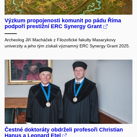
Výzkum propojenosti komunit po pádu Říma
podpoří prestižní ERC Synergy Grant
Archeolog Jiří Macháček z Filozofické fakulty Masarykovy
univerzity a jeho tým získali významný ERC Synergy Grant 2025.
Čestné doktoráty obdrželi profesoři Christian
Hanus a Leonard Etel