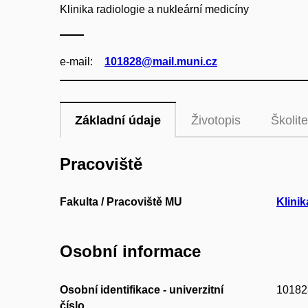
Klinika radiologie a nukleární medicíny
e‑mail:
101828@mail.muni.cz
Základní údaje
Životopis
Školite
Pracoviště
Fakulta / Pracoviště MU
Klinik
Osobní informace
Osobní identifikace - univerzitní
10182
číslo