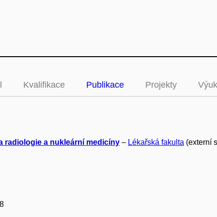
l
Kvalifikace
Publikace
Projekty
Výu
a radiologie a nukleární medicíny
–
Lékařská fakulta
(externí 
8