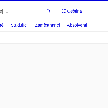
Čeština
Hledej
...
ně
Studující
Zaměstnanci
Absolventi