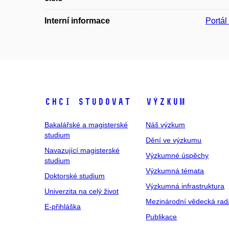
Interní informace
Portá
Chci studovat
Výzkum
Bakalářské a magisterské
Náš výzkum
studium
Dění ve výzkumu
Navazující magisterské
Výzkumné úspěchy
studium
Výzkumná témata
Doktorské studium
Výzkumná infrastruktura
Univerzita na celý život
Mezinárodní vědecká rad
E-přihláška
Publikace