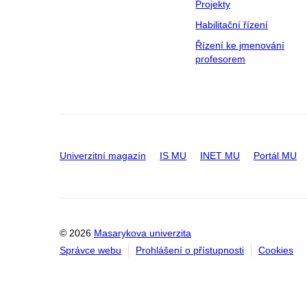
Projekty
Habilitační řízení
Řízení ke jmenování
profesorem
Univerzitní magazín
IS MU
INET MU
Portál MU
© 2026
Masarykova univerzita
Správce webu
Prohlášení o přístupnosti
Cookies