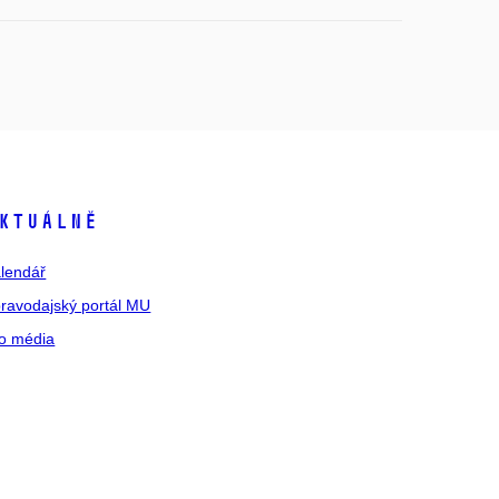
ktuálně
lendář
ravodajský portál MU
o média