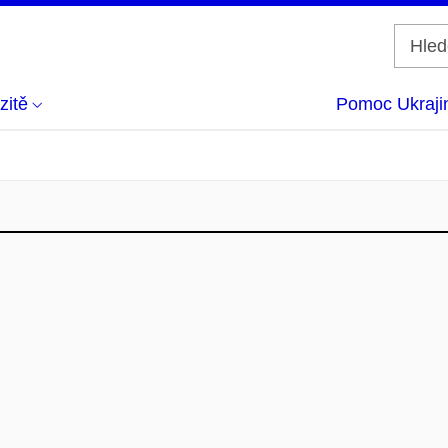
zitě
Pomoc Ukraji