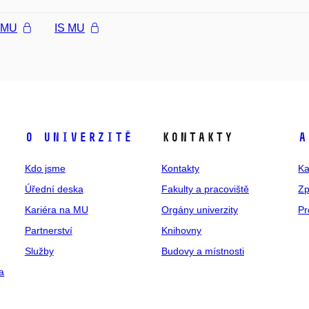
l MU
IS MU
O univerzitě
Kontakty
A
Kdo jsme
Kontakty
Ka
Úřední deska
Fakulty a pracoviště
Zp
Kariéra na MU
Orgány univerzity
Pr
Partnerství
Knihovny
Služby
Budovy a místnosti
a