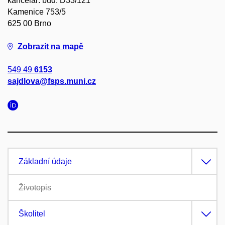
kancelář: bud. D33/121
Kamenice 753/5
625 00 Brno
Zobrazit na mapě
549 49
6153
sajdlova@fsps.muni.cz
Základní údaje
Životopis
Školitel