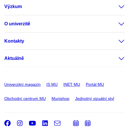
Výzkum
O univerzitě
Kontakty
Aktuálně
Univerzitní magazín
IS MU
INET MU
Portál MU
Obchodní centrum MU
Munishop
Jednotný vizuální styl
Facebook
Instagram
Youtube
LinkedIn
e-
Přidat
Přidat
Email