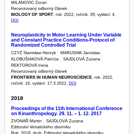
MILANOVIC Zoran
Recenzovaný odborný článek
BIOLOGY OF SPORT
, rok: 2022, ročník: 39, vydání: 4,
DOI
Neuroplasticity in Motor Learning Under Variable
and Constant Practice Conditions-Protocol of
Randomized Controlled Trial
CZYŻ Stanisław Henryk
MARUSIAK Jaroslaw
KLOBUŠIAKOVÁ Patrícia
SAJDLOVÁ Zuzana
REKTOROVÁ Irena
Recenzovaný odborný článek
FRONTIERS IN HUMAN NEUROSCIENCE
, rok: 2022,
ročník: 16, vydání: 17.3.2022,
DOI
2018
Proceedings of the 11th International Conference
on Kinanthropology. 29. 11. – 1. 12. 2017
ZVONAŘ Martin
SAJDLOVÁ Zuzana
Editorství tématického sborníku
Rok: 2018, druh: Editorství tématického sborníku