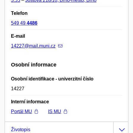
3.55
–
Joštova 218/10, Brno-město, Brno
Telefon
549 49
4486
E-mail
14227@mail.muni.cz
Osobní informace
Osobní identifikace - univerzitní číslo
14227
Interní informace
Portál MU
IS MU
Životopis