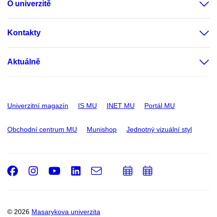
O univerzitě
Kontakty
Aktuálně
Univerzitní magazín
IS MU
INET MU
Portál MU
Obchodní centrum MU
Munishop
Jednotný vizuální styl
Facebook
Instagram
Youtube
LinkedIn
e-
Přidat
Přidat
Email
mail
do
do
kalendáře
kalendáře
© 2026
Masarykova univerzita