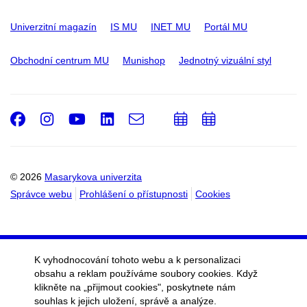
Univerzitní magazín
IS MU
INET MU
Portál MU
Obchodní centrum MU
Munishop
Jednotný vizuální styl
Facebook
Instagram
Youtube
LinkedIn
e-
Přidat
Přidat
Email
mail
do
do
kalendáře
kalendáře
© 2026
Masarykova univerzita
Správce webu
Prohlášení o přístupnosti
Cookies
K vyhodnocování tohoto webu a k personalizaci
obsahu a reklam používáme soubory cookies. Když
klikněte na „přijmout cookies", poskytnete nám
souhlas k jejich uložení, správě a analýze.