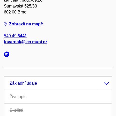
kancelář: bud. A/9.20
Šumavská 525/33
602 00 Brno
Zobrazit na mapě
549 49
8441
tovarnak@ics.muni.cz
Základní údaje
Životopis
Školitel