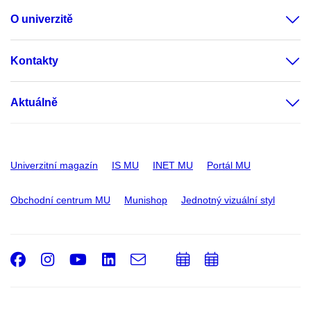
O univerzitě
Kontakty
Aktuálně
Univerzitní magazín
IS MU
INET MU
Portál MU
Obchodní centrum MU
Munishop
Jednotný vizuální styl
Facebook
Instagram
Youtube
LinkedIn
e-
Přidat
Přidat
Email
mail
do
do
kalendáře
kalendáře