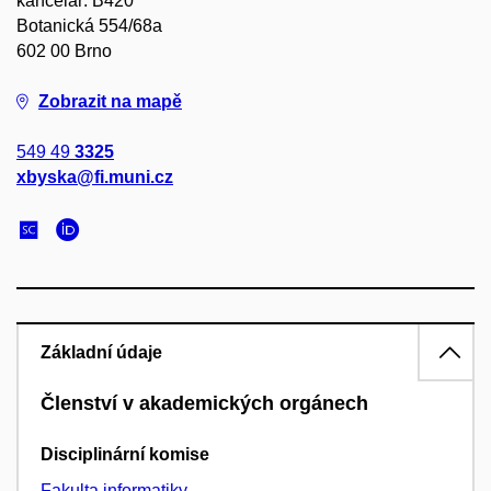
kancelář: B420
Botanická 554/68a
602 00 Brno
Zobrazit na mapě
549 49
3325
xbyska@fi.muni.cz
Základní údaje
Členství v akademických orgánech
Disciplinární komise
Fakulta informatiky