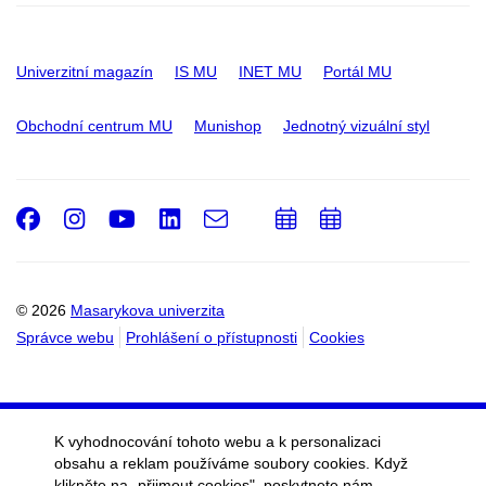
Univerzitní magazín
IS MU
INET MU
Portál MU
Obchodní centrum MU
Munishop
Jednotný vizuální styl
Facebook
Instagram
Youtube
LinkedIn
e-
Přidat
Přidat
Email
mail
do
do
kalendáře
kalendáře
© 2026
Masarykova univerzita
Správce webu
Prohlášení o přístupnosti
Cookies
K vyhodnocování tohoto webu a k personalizaci
obsahu a reklam používáme soubory cookies. Když
klikněte na „přijmout cookies", poskytnete nám