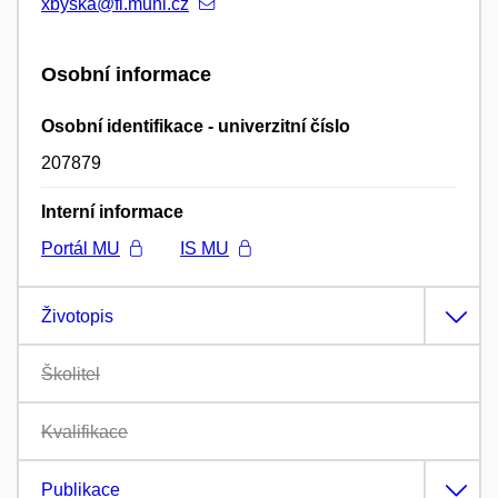
xbyska@fi.muni.cz
Osobní informace
Osobní identifikace - univerzitní číslo
207879
Interní informace
Portál MU
IS MU
Životopis
Školitel
Kvalifikace
Publikace