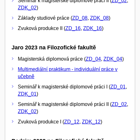
Seminář k magisterské diplomové práci II (
ZD_02
,
ZDK_02
)
Základy studiové práce (
ZD_08
,
ZDK_08
)
Zvuková produkce II (
ZD_16
,
ZDK_16
)
Jaro 2023 na Filozofické fakultě
Magisterská diplomová práce (
ZD_04
,
ZDK_04
)
Multimediální praktikum - individuální práce v
učebně
Seminář k magisterské diplomové práci I (
ZD_01
,
ZDK_01
)
Seminář k magisterské diplomové práci II (
ZD_02
,
ZDK_02
)
Zvuková produkce I (
ZD_12
,
ZDK_12
)