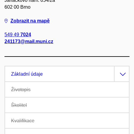
Janáčkovo nám. 654/2a
602 00 Brno
Zobrazit na mapě
549 49
7024
241173@mail.muni.cz
Základní údaje
Životopis
Školitel
Kvalifikace