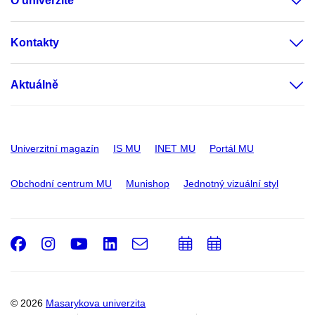
O univerzitě
Kontakty
Aktuálně
Univerzitní magazín
IS MU
INET MU
Portál MU
Obchodní centrum MU
Munishop
Jednotný vizuální styl
Facebook
Instagram
Youtube
LinkedIn
e-
Přidat
Přidat
Email
mail
do
do
kalendáře
kalendáře
© 2026
Masarykova univerzita