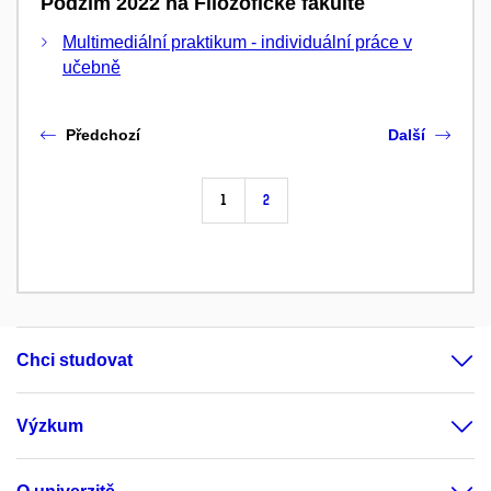
Podzim 2022 na Filozofické fakultě
Multimediální praktikum - individuální práce v
učebně
Předchozí
Další
1
2
Chci studovat
Výzkum