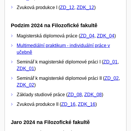
Zvuková produkce I (
ZD_12
,
ZDK_12
)
Podzim 2024 na Filozofické fakultě
Magisterská diplomová práce (
ZD_04
,
ZDK_04
)
Multimediální praktikum - individuální práce v
učebně
Seminář k magisterské diplomové práci I (
ZD_01
,
ZDK_01
)
Seminář k magisterské diplomové práci II (
ZD_02
,
ZDK_02
)
Základy studiové práce (
ZD_08
,
ZDK_08
)
Zvuková produkce II (
ZD_16
,
ZDK_16
)
Jaro 2024 na Filozofické fakultě