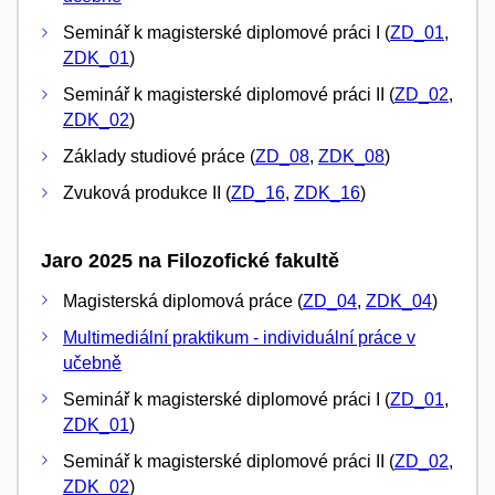
Seminář k magisterské diplomové práci I (
ZD_01
,
ZDK_01
)
Seminář k magisterské diplomové práci II (
ZD_02
,
ZDK_02
)
Základy studiové práce (
ZD_08
,
ZDK_08
)
Zvuková produkce II (
ZD_16
,
ZDK_16
)
Jaro 2025 na Filozofické fakultě
Magisterská diplomová práce (
ZD_04
,
ZDK_04
)
Multimediální praktikum - individuální práce v
učebně
Seminář k magisterské diplomové práci I (
ZD_01
,
ZDK_01
)
Seminář k magisterské diplomové práci II (
ZD_02
,
ZDK_02
)