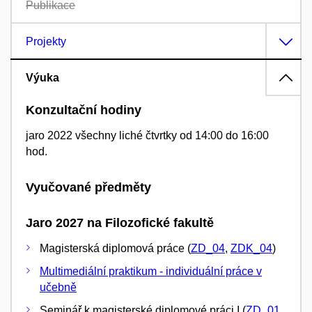
Publikace
Projekty
Výuka
Konzultační hodiny
jaro 2022 všechny liché čtvrtky od 14:00 do 16:00
hod.
Vyučované předměty
Jaro 2027 na Filozofické fakultě
Magisterská diplomová práce (
ZD_04
,
ZDK_04
)
Multimediální praktikum - individuální práce v
učebně
Seminář k magisterské diplomové práci I (
ZD_01
,