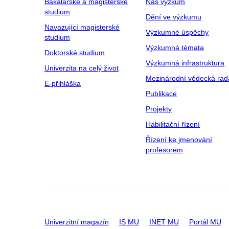
Bakalářské a magisterské
Náš výzkum
studium
Dění ve výzkumu
Navazující magisterské
Výzkumné úspěchy
studium
Výzkumná témata
Doktorské studium
Výzkumná infrastruktura
Univerzita na celý život
Mezinárodní vědecká rad
E-přihláška
Publikace
Projekty
Habilitační řízení
Řízení ke jmenování
profesorem
Univerzitní magazín
IS MU
INET MU
Portál MU