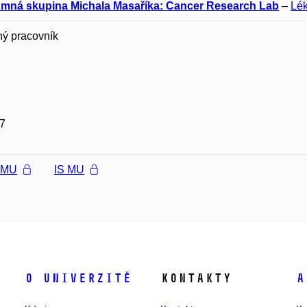
mná skupina Michala Masaříka: Cancer Research Lab
–
Lék
ný pracovník
7
l MU
IS MU
O univerzitě
Kontakty
A