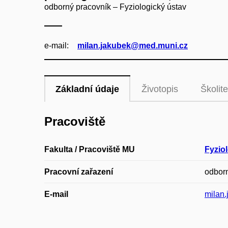
odborný pracovník – Fyziologický ústav
e‑mail:
milan.jakubek@med.muni.cz
Základní údaje
Životopis
Školite
Pracoviště
Fakulta / Pracoviště MU
Fyzio
Pracovní zařazení
odbor
E-mail
milan