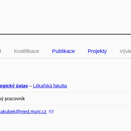
l
Kvalifikace
Publikace
Projekty
Výu
logický ústav
–
Lékařská fakulta
ný pracovník
.jakubek@med.muni.cz