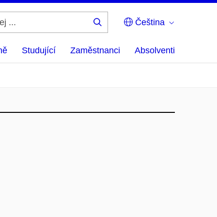
Čeština
Hledej
...
ně
Studující
Zaměstnanci
Absolventi