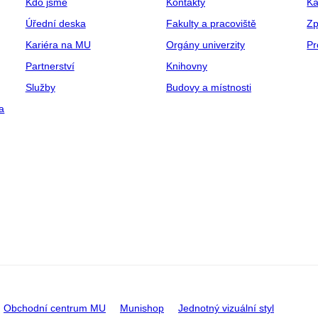
Kdo jsme
Kontakty
Ka
Úřední deska
Fakulty a pracoviště
Zp
Kariéra na MU
Orgány univerzity
Pr
Partnerství
Knihovny
Služby
Budovy a místnosti
a
Obchodní centrum MU
Munishop
Jednotný vizuální styl