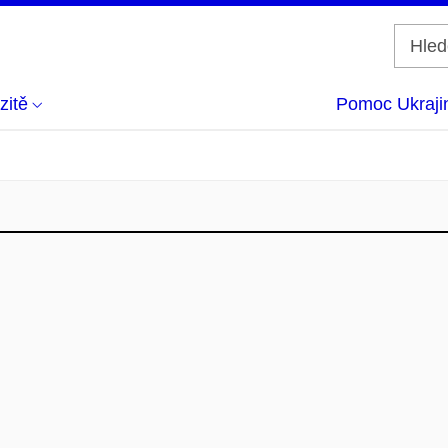
zitě
Pomoc Ukraji