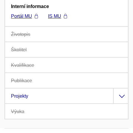
Interní informace
Portál MU
IS MU
Životopis
Školitel
Kvalifikace
Publikace
Projekty
Výuka