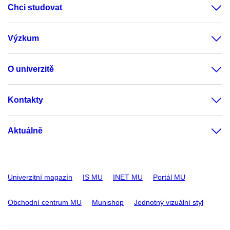
Chci studovat
Výzkum
O univerzitě
Kontakty
Aktuálně
Univerzitní magazín
IS MU
INET MU
Portál MU
Obchodní centrum MU
Munishop
Jednotný vizuální styl